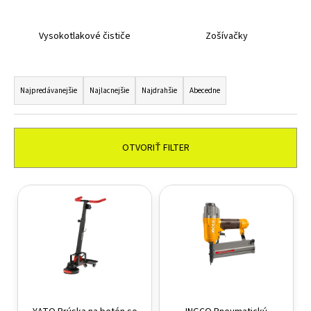
Vysokotlakové čističe
Zošívačky
Radenie produktov
Najpredávanejšie
Najlacnejšie
Najdrahšie
Abecedne
OTVORIŤ FILTER
Výpis produktov