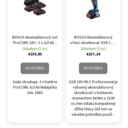
BOSCH Akumulátorový set
BOSCH Akumulátorový
ProCORE 18V / 3 x 4,0 Ah +
vŕtací skrutkovač GSR 18V-
GAL1880 CV
90 C (bez akumulátora a
Skladom (1 ks)
Skladom (2 ks)
rýchlonabíjačka
nabíjačky)
€239,85
€237,24
DO KOŠÍKA
DO KOŠÍKA
Sada obsahuje: 3 x batérie
GSR 18V-90 C Professional je
ProCORE 4,0 Ah Nabíjačka
výkonný akumulátorový
GAL 1880
skrutkovač s krútiacim
momentom 64 Nm a 2100
ot./min Vďaka kompaktnej
dĺžke hlavy 163 mm sa
náradie pohodlne použí...