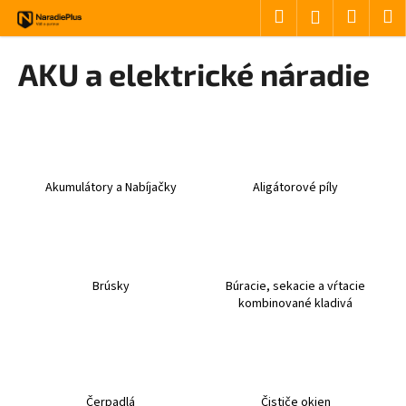
Košík
Prejsť na obsah
Hľadať
Nákup
M
Prihlásenie
Späť
Späť
AKU a elektrické náradie
Č
o
p
o
Akumulátory a Nabíjačky
Aligátorové píly
t
r
e
b
u
Brúsky
Búracie, sekacie a vŕtacie
kombinované kladivá
j
e
t
e
n
Čerpadlá
Čističe okien