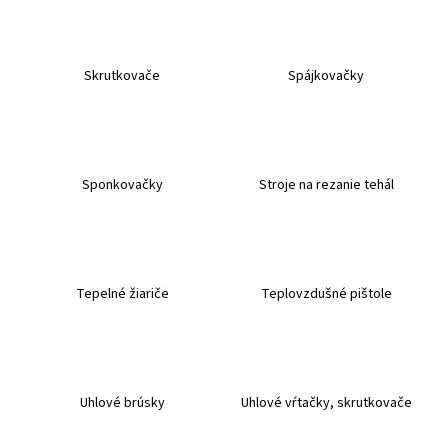
Skrutkovače
Spájkovačky
Sponkovačky
Stroje na rezanie tehál
Tepelné žiariče
Teplovzdušné pištole
Uhlové brúsky
Uhlové vŕtačky, skrutkovače