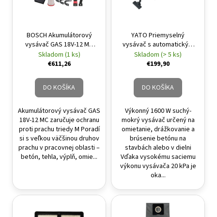
BOSCH Akumulátorový
YATO Priemyselný
vysávač GAS 18V-12 MC
vysávač s automatickým
(bez akumulátora a
oklepom filtra 30 litrov
Skladom (1 ks)
Skladom (> 5 ks)
nabíjačky) trieda M
HEPA filter 1600W
€611,26
€199,90
DO KOŠÍKA
DO KOŠÍKA
Akumulátorový vysávač GAS
Výkonný 1600 W suchý-
18V-12 MC zaručuje ochranu
mokrý vysávač určený na
proti prachu triedy M Poradí
omietanie, drážkovanie a
si s veľkou väčšinou druhov
brúsenie betónu na
prachu v pracovnej oblasti –
stavbách alebo v dielni
betón, tehla, výplň, omie...
Vďaka vysokému saciemu
výkonu vysávača 20 kPa je
oka...