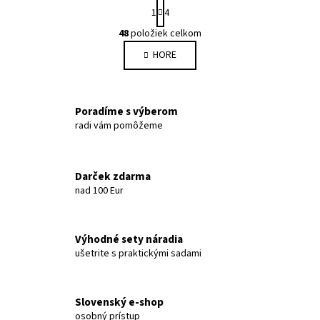
Stránkovanie
1
4
Ovládacie prvky výpisu
48
položiek celkom
HORE
Poradíme s výberom
radi vám pomôžeme
Darček zdarma
nad 100 Eur
Výhodné sety náradia
ušetrite s praktickými sadami
Slovenský e-shop
osobný prístup