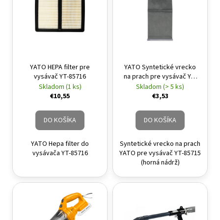
YATO HEPA filter pre
YATO Syntetické vrecko
vysávač YT-85716
na prach pre vysávač YT-
85715 (horná nádrž)
Skladom (1 ks)
Skladom (> 5 ks)
€10,55
€3,53
DO KOŠÍKA
DO KOŠÍKA
YATO Hepa filter do
Syntetické vrecko na prach
vysávača YT-85716
YATO pre vysávač YT-85715
(horná nádrž)