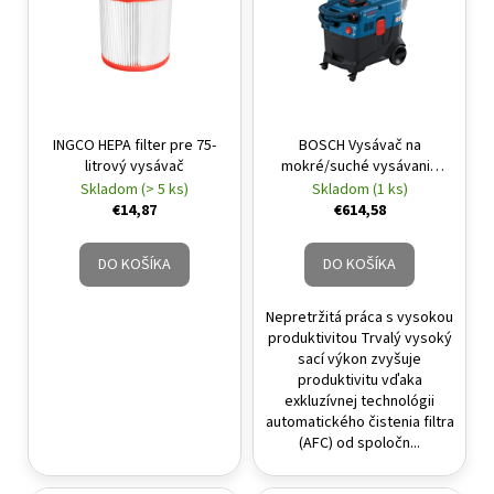
INGCO HEPA filter pre 75-
BOSCH Vysávač na
litrový vysávač
mokré/suché vysávanie
GAS 400 A (trieda prachu L)
Skladom (> 5 ks)
Skladom (1 ks)
/ 1200 W
€14,87
€614,58
DO KOŠÍKA
DO KOŠÍKA
Nepretržitá práca s vysokou
produktivitou Trvalý vysoký
sací výkon zvyšuje
produktivitu vďaka
exkluzívnej technológii
automatického čistenia filtra
(AFC) od spoločn...