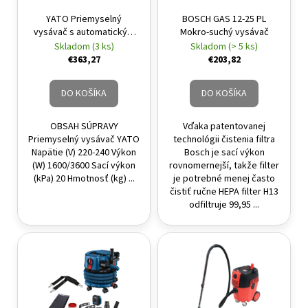
á
YATO Priemyselný
BOSCH GAS 12-25 PL
vysávač s automatickým
Mokro-suchý vysávač
j
oklepom filtra 1600W +
Skladom (3 ks)
Skladom (> 5 ks)
s
drážkovacia fréza 125 mm
€363,27
€203,82
ť
1700W (YT-82015)
?
DO KOŠÍKA
DO KOŠÍKA
OBSAH SÚPRAVY
Vďaka patentovanej
Priemyselný vysávač YATO
technológii čistenia filtra
Napätie (V) 220-240 Výkon
Bosch je sací výkon
HĽADAŤ
(W) 1600/3600 Sací výkon
rovnomernejší, takže filter
(kPa) 20 Hmotnosť (kg) ...
je potrebné menej často
čistiť ručne HEPA filter H13
odfiltruje 99,95 ...