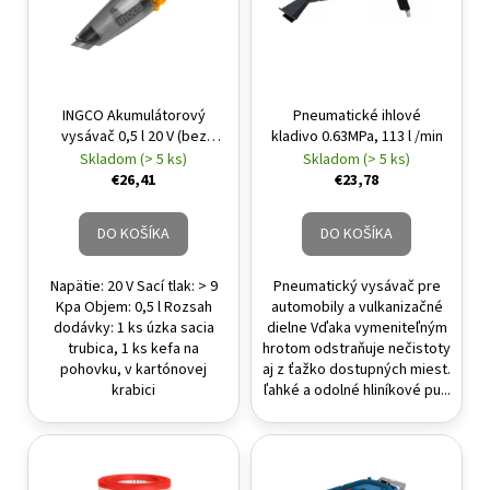
INGCO Akumulátorový
Pneumatické ihlové
vysávač 0,5 l 20 V (bez
kladivo 0.63MPa, 113 l /min
akumulátora a nabíjačky)
Skladom (> 5 ks)
Skladom (> 5 ks)
€26,41
€23,78
DO KOŠÍKA
DO KOŠÍKA
Napätie: 20 V Sací tlak: > 9
Pneumatický vysávač pre
Kpa Objem: 0,5 l Rozsah
automobily a vulkanizačné
dodávky: 1 ks úzka sacia
dielne Vďaka vymeniteľným
trubica, 1 ks kefa na
hrotom odstraňuje nečistoty
pohovku, v kartónovej
aj z ťažko dostupných miest.
krabici
ľahké a odolné hliníkové pu...