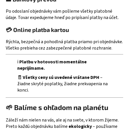
Po odoslaní objednávky vám pošleme všetky platobné
údaje. Tovar expedujeme hneď po pripísaní platby na účet.
💳 Online platba kartou
Rýchla, bezpečná a pohodlná platba priamo pri objednávke.
Všetko prebieha cez zabezpečené platobné rozhranie
.
ℹ️
Platbu v hotovosti momentálne
neprijímame.
🧾
Všetky ceny sú uvedené vrátane DPH
–
žiadne skryté poplatky, žiadne prekvapenia na
konci.
🌱 Balíme s ohľadom na planétu
Záleží nám nielen na vás, ale aj na svete, v ktorom žijeme.
Preto každú objednávku balíme
ekologicky
– používame