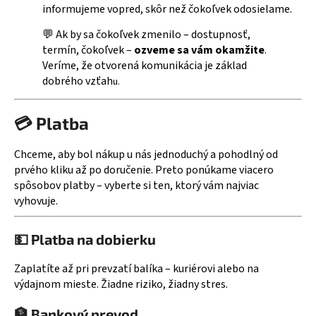
informujeme vopred, skôr než čokoľvek odosielame.
💬 Ak by sa čokoľvek zmenilo – dostupnosť,
termín, čokoľvek –
ozveme sa vám okamžite
.
Veríme, že otvorená komunikácia je základ
dobrého vzťah
u.
💳 Platba
Chceme, aby bol nákup u nás jednoduchý a pohodlný od
prvého kliku až po doručenie. Preto ponúkame viacero
spôsobov platby – vyberte si ten, ktorý vám najviac
vyhovuje.
💵 Platba na dobierku
Zaplatíte až pri prevzatí balíka – kuriérovi alebo na
výdajnom mieste. Žiadne riziko, žiadny stres.
🏦 Bankový prevod