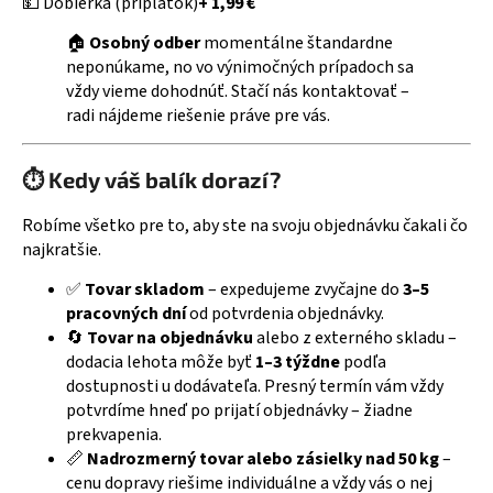
💵 Dobierka (príplatok)
+ 1,99 €
á
🏠
Osobný odber
momentálne štandardne
j
neponúkame, no vo výnimočných prípadoch sa
s
vždy vieme dohodnúť. Stačí nás kontaktovať –
ť
radi nájdeme riešenie práve pre vás.
?
⏱️ Kedy váš balík dorazí?
Robíme všetko pre to, aby ste na svoju objednávku čakali čo
najkratšie.
HĽADAŤ
✅
Tovar skladom
– expedujeme zvyčajne do
3–5
pracovných dní
od potvrdenia objednávky.
🔄
Tovar na objednávku
alebo z externého skladu –
dodacia lehota môže byť
1–3 týždne
podľa
dostupnosti u dodávateľa. Presný termín vám vždy
potvrdíme hneď po prijatí objednávky – žiadne
prekvapenia.
📏
Nadrozmerný tovar alebo zásielky nad 50 kg
–
cenu dopravy riešime individuálne a vždy vás o nej