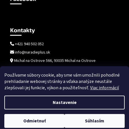
Kontakty
+421 940 502 052
info@naradieplus.sk
Michal na Ostrove 566, 93035 Michal na Ostrove
Používame súbory cookie, aby sme vám umožnili pohodlné
prehliadanie webovej stránky a vďaka analýze neustále
zlepšovali jej funkcie, výkon a použiteľnosť.
Viac informácií
Nastavenie
Vytvoril Shoptet
Copyright 2026
naradieplus.sk
. Všetky práva vyhradené.
Upraviť
Odmietnuť
Súhlasím
nastavenie cookies