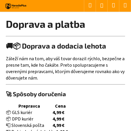
Košík
Prejsť na obsah
Hľadať
Nákup
M
Prihlásenie
Späť
Späť
Doprava a platba
Č
o
🚚📦 Doprava a dodacia lehota
p
o
Záleží nám na tom, aby váš tovar dorazil rýchlo, bezpečne a
t
presne tam, kde ho čakáte. Preto spolupracujeme s
r
overenými prepravcami, ktorým dôverujeme rovnako ako vy
e
dôverujete nám.
b
u
🚀 Spôsoby doručenia
j
Prepravca
Cena
e
📦 GLS kuriér
4,99 €
t
📦 DPD kuriér
4,99 €
e
📮 Slovenská pošta
4,99 €
n