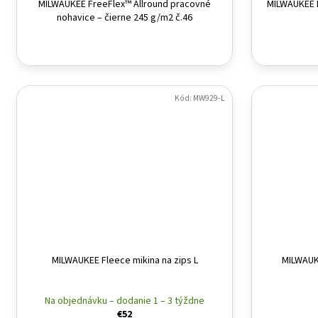
MILWAUKEE FreeFlex™ Allround pracovné
MILWAUKEE F
nohavice – čierne 245 g/m2 č.46
Kód:
MW929-L
MILWAUKEE Fleece mikina na zips L
MILWAUKE
Na objednávku – dodanie 1 – 3 týždne
€52