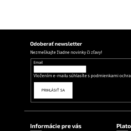
Zápätie
Odoberať newsletter
Nezmeškajte žiadne novinky či zľavy!
Email
Vložením e-mailu súhlasíte s
podmienkami ochra
PRIHLÁSIŤ SA
Informácie pre vás
Plat