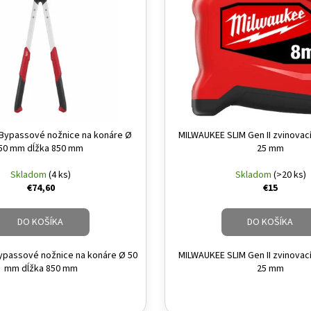
Bypassové nožnice na konáre Ø
MILWAUKEE SLIM Gen II zvinovac
50 mm dĺžka 850 mm
25 mm
Skladom
(4 ks)
Skladom
(>20 ks)
€74,60
€15
DO KOŠÍKA
DO KOŠÍKA
passové nožnice na konáre Ø 50
MILWAUKEE SLIM Gen II zvinovac
mm dĺžka 850 mm
25 mm