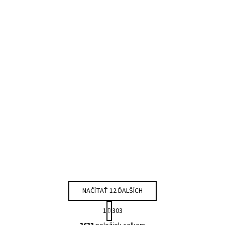
NAČÍTAŤ 12 ĎALŠÍCH
Stránkovanie
1
303
Ovládacie prvky výpisu