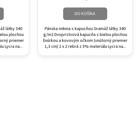
DO KOŠÍKA
áž látky 340
Pánska mikina s kapucňou Gramáž látky 340
elou plochou
g/m2 Dvojvrstvová kapucňa s bielou plochou
orný priemer
šnúrkou a kovovým očkom (vnútorný priemer
u Lycra na...
1,3 cm) 2 x 2 rebrá z 5% materiálu Lycra na...