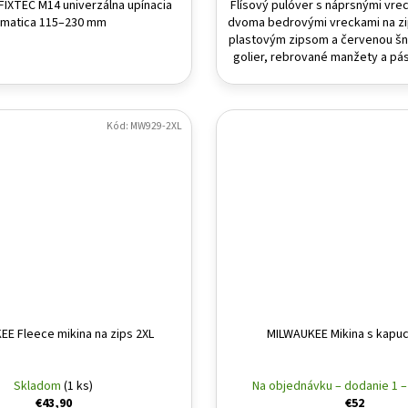
IXTEC M14 univerzálna upínacia
Flísový pulóver s náprsnými vrec
matica 115–230 mm
dvoma bedrovými vreckami na z
plastovým zipsom a červenou š
golier, rebrované manžety a pás 
Kód:
MW929-2XL
E Fleece mikina na zips 2XL
MILWAUKEE Mikina s kapuc
Skladom
(1 ks)
Na objednávku – dodanie 1 –
€43,90
€52