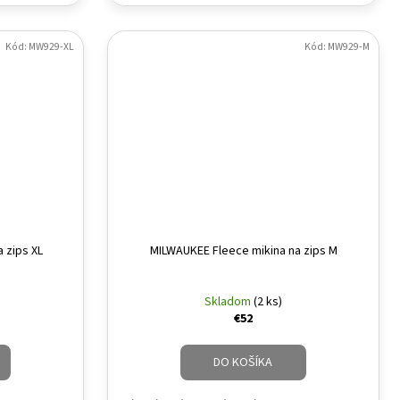
Kód:
MW929-XL
Kód:
MW929-M
 zips XL
MILWAUKEE Fleece mikina na zips M
Skladom
(2 ks)
€52
DO KOŠÍKA