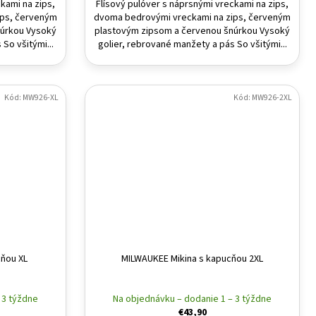
kami na zips,
Flísový pulóver s náprsnými vreckami na zips,
ips, červeným
dvoma bedrovými vreckami na zips, červeným
núrkou Vysoký
plastovým zipsom a červenou šnúrkou Vysoký
So všitými...
golier, rebrované manžety a pás So všitými...
Kód:
MW926-XL
Kód:
MW926-2XL
ňou XL
MILWAUKEE Mikina s kapucňou 2XL
 3 týždne
Na objednávku – dodanie 1 – 3 týždne
€43,90