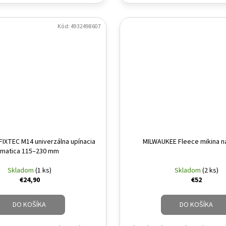
Kód:
4932498607
IXTEC M14 univerzálna upínacia
MILWAUKEE Fleece mikina na
matica 115–230 mm
Skladom
(1 ks)
Skladom
(2 ks)
€24,90
€52
DO KOŠÍKA
DO KOŠÍKA