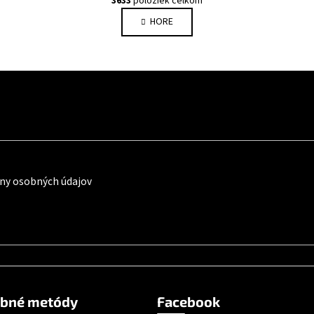
3633
položiek celkom
HORE
ny osobných údajov
obné metódy
Facebook