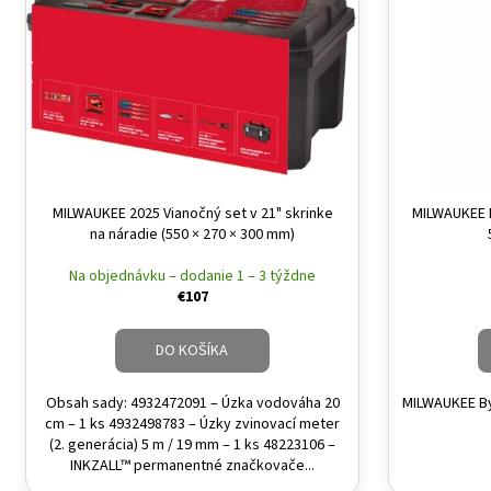
MILWAUKEE 2025 Vianočný set v 21" skrinke
MILWAUKEE 
na náradie (550 × 270 × 300 mm)
Na objednávku – dodanie 1 – 3 týždne
€107
DO KOŠÍKA
Obsah sady: 4932472091 – Úzka vodováha 20
MILWAUKEE By
cm – 1 ks 4932498783 – Úzky zvinovací meter
(2. generácia) 5 m / 19 mm – 1 ks 48223106 –
INKZALL™ permanentné značkovače...