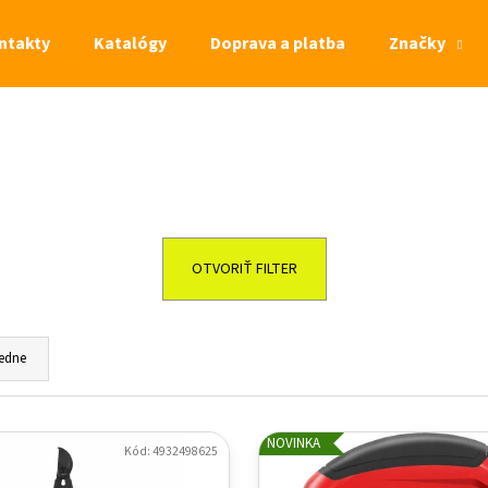
ntakty
Katalógy
Doprava a platba
Značky
Čo potrebujete nájsť?
HĽADAŤ
OTVORIŤ FILTER
edne
NOVINKA
Kód:
4932498625