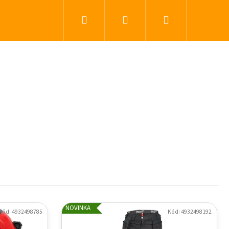
Hľadať
Prihlásenie
Nákupný koší
NOVINKA
Kód:
4932498785
Kód:
4932498192