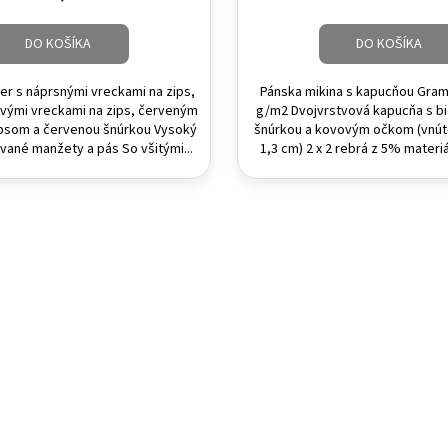
DO KOŠÍKA
DO KOŠÍKA
ver s náprsnými vreckami na zips,
Pánska mikina s kapucňou Gram
ými vreckami na zips, červeným
g/m2 Dvojvrstvová kapucňa s bi
psom a červenou šnúrkou Vysoký
šnúrkou a kovovým očkom (vnút
ované manžety a pás So všitými...
1,3 cm) 2 x 2 rebrá z 5% materiál