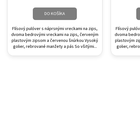
DO KOŠÍKA
Flísový pulóver s náprsnými vreckami na zips,
Flísový puló
dvoma bedrovými vreckami na zips, červeným
dvoma bedrov
plastovým zipsom a červenou šnúrkou Vysoký
plastovým zi
golier, rebrované manžety a pás So všitými...
golier, rebr