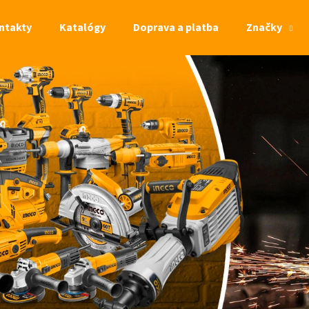
ntakty
Katalógy
Doprava a platba
Značky
Čo potrebujete nájsť?
HĽADAŤ