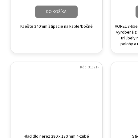
DO KOŠÍKA
Kliešte 240mm štípacie na káble/bočné
VOREL 3-lib
vyrobená z 
tri libel
polohy a u
Kód:
31021F
Hladidlo nerez 280 x 130 mm 4-zubé
St