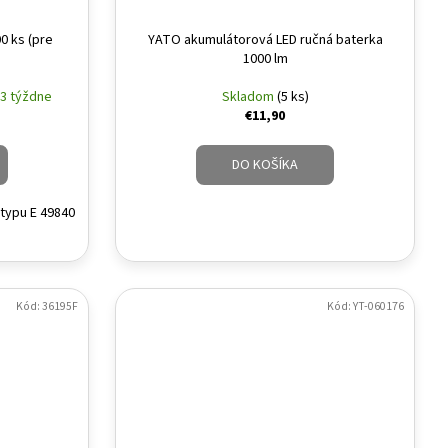
0 ks (pre
YATO akumulátorová LED ručná baterka
1000 lm
 3 týždne
Skladom
(5 ks)
€11,90
DO KOŠÍKA
 typu E 49840
Kód:
36195F
Kód:
YT-060176