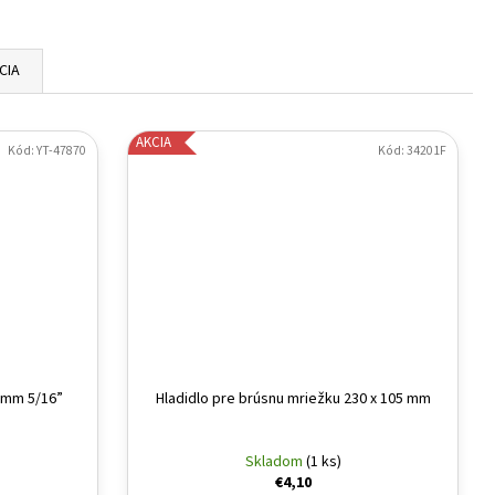
CIA
AKCIA
Kód:
YT-47870
Kód:
34201F
 mm 5/16”
Hladidlo pre brúsnu mriežku 230 x 105 mm
Skladom
(1 ks)
€4,10