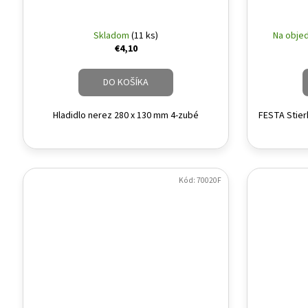
Skladom
(11 ks)
Na objed
€4,10
DO KOŠÍKA
Hladidlo nerez 280 x 130 mm 4-zubé
FESTA Stier
Kód:
70020F