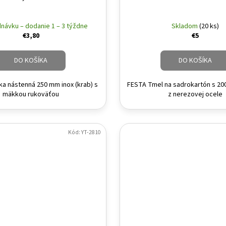
návku – dodanie 1 – 3 týždne
Skladom
(20 ks)
€3,80
€5
DO KOŠÍKA
DO KOŠÍKA
ka nástenná 250 mm inox (krab) s
FESTA Tmel na sadrokartón s 2
mäkkou rukoväťou
z nerezovej ocele
Kód:
YT-2810