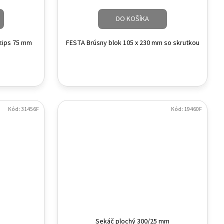
DO KOŠÍKA
zips 75 mm
FESTA Brúsny blok 105 x 230 mm so skrutkou
Kód:
31456F
Kód:
19460F
Sekáč plochý 300/25 mm