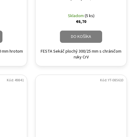
Skladom
(5 ks)
€6,70
DO KOŠÍKA
00 mm hrotom
FESTA Sekáč plochý 300/25 mm s chráničom
ruky CrV
Kód:
49841
Kód:
YT-085610