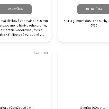
DO KOŠÍKA
DO KOŠÍKA
elová hliníková vodováha 1500 mm
YATO gumová doska na suchý 
eloxovaného hliníkového profilu,
5/16
y na meranie vodorovnej, zvislej
hla 45°, libely sú vyrobené z...
Kód:
31506F
ierka s výstužou 250 mm
Stierka 200 s bitom