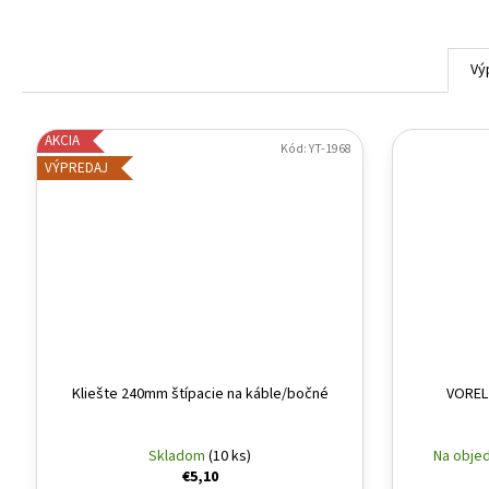
Vý
AKCIA
Kód:
YT-1968
VÝPREDAJ
Kliešte 240mm štípacie na káble/bočné
VOREL 
Skladom
(10 ks)
Na objed
€5,10