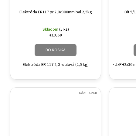
Elektróda ER117 pr.2,0x300mm bal.2,5kg
Bit 5/
Skladom
(5 ks)
€13,50
DO KOŠÍKA
Elektróda ER-117 2,0 rutilová (2,5 kg)
• 5xPH2x36 m
Kód:
14494F