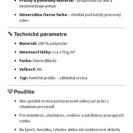
Pružný a pohodlný materiál
– prispôsobí sa telu a
neobmedzuje pohyb
Univerzálna čierna farba
– vhodná pod každý pracovný
odev
🔧
Technické parametre
Materiál:
100 % polyester
Hmotnosť látky:
cca 170 g/m²
Farba:
čierna (Black)
Veľkosť:
XXL
Typ:
funkčné prádlo – základná vrstva
💡
Použitie
Ako spodná vrstva pod pracovné odevy pri práci v
chladnom prostredí
Pre montérov, stavbárov, vodičov a údržbárov pracujúcich
vonku
Na šport, turistiku, rybolov alebo iné outdoorové aktivity