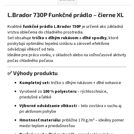
L.Brador 730P Funkčné prádlo – čierne XL
Kvalitné
funkčné prádlo L.Brador 730P
je určené ako základná
vrstva oblečenia do chladného prostredia.
Set obsahuje
tričko s dlhým rukávom
a
dlhé spodky
, ktoré
poskytujú optimálnu tepelnú izoláciu a zároveň efektívne
odvádzajú vlhkosť od tela.
Ideálne pre prácu vonku, v skladoch alebo na voľnočasové aktivity
počas chladného počasia.
✅
Výhody produktu
Kompletný set:
tričko s dlhým rukávom + dlhé nohavice
Vyrobené zo
100 % polyesteru
– rýchloschnúce,
priedušné a ľahké
Výborné odvádzanie vlhkosti
– telo zostáva v suchu aj
pri aktívnom pohybe
Hmotnosť materiálu:
približne 170 g/m² – ideálny pomer
medzi teplom a priedušnosťou