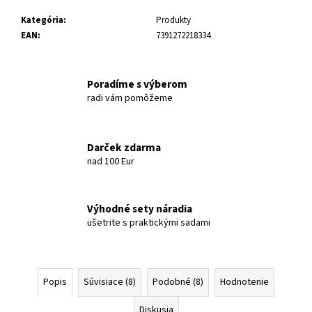
Kategória
:
Produkty
EAN
:
7391272218334
Poradíme s výberom
radi vám pomôžeme
Darček zdarma
nad 100 Eur
Výhodné sety náradia
ušetrite s praktickými sadami
Popis
Súvisiace (8)
Podobné (8)
Hodnotenie
Diskusia