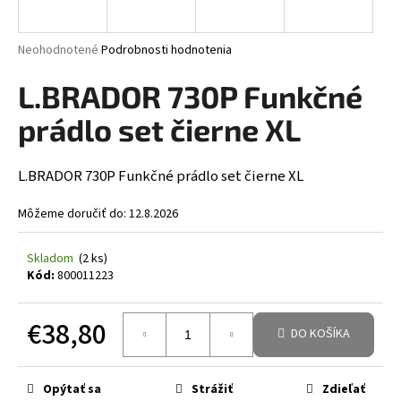
á
j
Priemerné hodnotenie produktu je 0,0 z 5 hviezdičiek.
Neohodnotené
Podrobnosti hodnotenia
s
L.BRADOR 730P Funkčné
ť
?
prádlo set čierne XL
L.BRADOR 730P Funkčné prádlo set čierne XL
HĽADAŤ
Môžeme doručiť do:
12.8.2026
Skladom
(2 ks)
Kód:
800011223
€38,80
DO KOŠÍKA
Jednotková cena:
Opýtať sa
Strážiť
Zdieľať