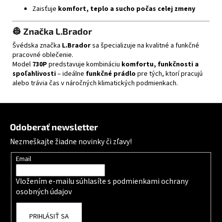
Zaisťuje
komfort, teplo a sucho počas celej zmeny
👷
Značka L.Brador
Švédska značka
L.Brador
sa špecializuje na kvalitné a funkčné
pracovné oblečenie.
Model
730P
predstavuje kombináciu
komfortu, funkčnosti a
spoľahlivosti
– ideálne
funkčné prádlo
pre tých, ktorí pracujú
alebo trávia čas v náročných klimatických podmienkach.
Zápätie
Odoberať newsletter
Nezmeškajte žiadne novinky či zľavy!
Email
Vložením e-mailu súhlasíte s
podmienkami ochrany
osobných údajov
PRIHLÁSIŤ SA