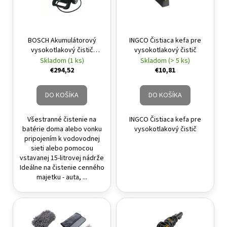
BOSCH Akumulátorový
INGCO Čistiaca kefa pre
vysokotlakový čistič
vysokotlakový čistič
Fontus 18V 20 bar (bez
Skladom (1 ks)
Skladom (> 5 ks)
akumulátora a nabíjačky)
€294,52
€10,81
DO KOŠÍKA
DO KOŠÍKA
Všestranné čistenie na
INGCO Čistiaca kefa pre
batérie doma alebo vonku
vysokotlakový čistič
pripojením k vodovodnej
sieti alebo pomocou
vstavanej 15-litrovej nádrže
Ideálne na čistenie cenného
majetku - auta, ...