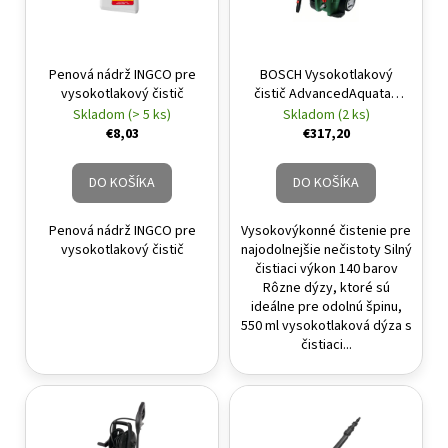
Penová nádrž INGCO pre
BOSCH Vysokotlakový
vysokotlakový čistič
čistič AdvancedAquatak
140 bar / 2100 W
Skladom (> 5 ks)
Skladom (2 ks)
€8,03
€317,20
DO KOŠÍKA
DO KOŠÍKA
Penová nádrž INGCO pre
Vysokovýkonné čistenie pre
vysokotlakový čistič
najodolnejšie nečistoty Silný
čistiaci výkon 140 barov
Rôzne dýzy, ktoré sú
ideálne pre odolnú špinu,
550 ml vysokotlaková dýza s
čistiaci...