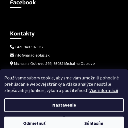
Facebook
Kontakty
+421 940 502 052
info@naradieplus.sk
Michal na Ostrove 566, 93035 Michal na Ostrove
Používame súbory cookie, aby sme vám umožnili pohodlné
prehliadanie webovej stránky a vďaka analýze neustále
zlepšovali jej funkcie, výkon a použiteľnosť.
Viac informácií
Nastavenie
Vytvoril Shoptet
Copyright 2026
naradieplus.sk
. Všetky práva vyhradené.
Upraviť
Odmietnuť
Súhlasím
nastavenie cookies