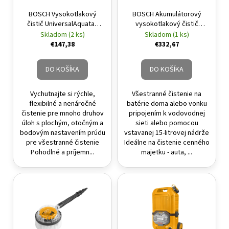
á
BOSCH Vysokotlakový
BOSCH Akumulátorový
čistič UniversalAquatak
vysokotlakový čistič
j
125 bar / 1500 W
Fontus 18V 20 bar (1 x 2,5
Skladom (2 ks)
Skladom (1 ks)
s
Ah + nabíjačka)
€147,38
€332,67
ť
?
DO KOŠÍKA
DO KOŠÍKA
Vychutnajte si rýchle,
Všestranné čistenie na
flexibilné a nenáročné
batérie doma alebo vonku
čistenie pre mnoho druhov
pripojením k vodovodnej
HĽADAŤ
úloh s plochým, otočným a
sieti alebo pomocou
bodovým nastavením prúdu
vstavanej 15-litrovej nádrže
pre všestranné čistenie
Ideálne na čistenie cenného
Pohodlné a príjemn...
majetku - auta, ...