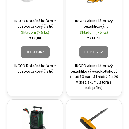
INGCO Rotačná kefa pre
INGCO Akumulátorový
vysokotlakový čistič
bezuhlíkový
vysokotlakový čistič 80
Skladom (> 5 ks)
Skladom (> 5 ks)
bar 15 l nádrž 2 x 20 V (bez
€10,04
€213,31
akumulátora a nabíjačky)
DO KOŠÍKA
DO KOŠÍKA
INGCO Rotačná kefa pre
INGCO Akumulátorový
vysokotlakový čistič
bezuhlíkový vysokotlakový
čistič 80 bar 15 l nádrž 2 x 20
V (bez akumulátora a
nabíjačky)