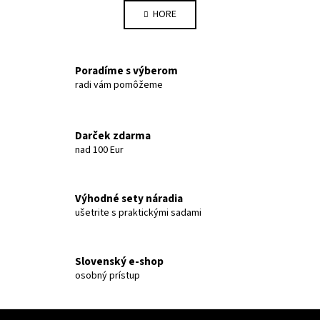
HORE
Poradíme s výberom
radi vám pomôžeme
Darček zdarma
nad 100 Eur
Výhodné sety náradia
ušetrite s praktickými sadami
Slovenský e-shop
osobný prístup
Zápätie