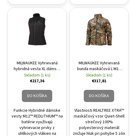
MILWAUKEE Vyhrievaná
MILWAUKEE Vyhrievaná
hybridná vesta XL dámska
bunda maskáčová L M12
M12 HBWP LADIES-0 (bez
HJ CAMO6-0 (bez batérie a
Skladom (1 ks)
Skladom (1 ks)
batérie a nabíjačky)
nabíjačky)
€217,36
€317,81
DO KOŠÍKA
DO KOŠÍKA
Funkcie Hybridné dámske
Vlastnosti REALTREE XTRA™
vesty M12™ REDLITHIUM™ na
maskáčový vzor Quiet-Shell
batérie využívajú
strečový 100%
vyhrievacie prvky z
polyesterový materiál
uhlíkových vlákien na
znižuje hluk pri pohybe 5 zón