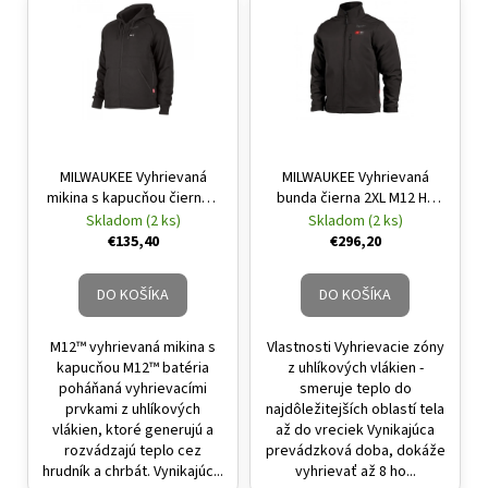
MILWAUKEE Vyhrievaná
MILWAUKEE Vyhrievaná
mikina s kapucňou čierna L
bunda čierna 2XL M12 HJ
M12 HHBL4-201 (1 x 2,0 Ah
BL5-0 (bez batérie a
Skladom (2 ks)
Skladom (2 ks)
batéria + nabíjačka)
nabíjačky)
€135,40
€296,20
DO KOŠÍKA
DO KOŠÍKA
M12™ vyhrievaná mikina s
Vlastnosti Vyhrievacie zóny
kapucňou M12™ batéria
z uhlíkových vlákien -
poháňaná vyhrievacími
smeruje teplo do
prvkami z uhlíkových
najdôležitejších oblastí tela
vlákien, ktoré generujú a
až do vreciek Vynikajúca
rozvádzajú teplo cez
prevádzková doba, dokáže
hrudník a chrbát. Vynikajúc...
vyhrievať až 8 ho...