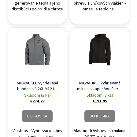
generovanie tepla a jeho
ohrevu z uhlíkových vlákien -
distribúciu po hrudi a chrbte
smeruje teplo na...
...
MILWAUKEE Vyhrievaná
MILWAUKEE Vyhrievaná
bunda sivá 2XL M12 HJ
mikina s kapucňou čierna
GREY5-0 (bez batérie a
dámska XL M12 HHLBL1-0
Skladom (2 ks)
Skladom (3 ks)
nabíjačky)
(bez batérie + nabíjačky)
€274,27
€191,95
DO KOŠÍKA
DO KOŠÍKA
Vlastnosti Vyhrievacie zóny
Vlastnosti Vyhrievaná mikina
z uhlíkových vlákien -
M12™ pre ženy s