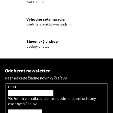
nad 100 Eur
Výhodné sety náradia
ušetrite s praktickými sadami
Slovenský e-shop
osobný prístup
Zápätie
Odoberať newsletter
Nezmeškajte žiadne novinky či zľavy!
Email
Vložením e-mailu súhlasíte s
podmienkami ochrany
osobných údajov