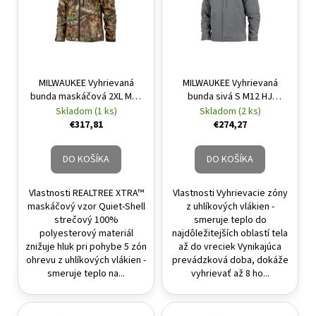
MILWAUKEE Vyhrievaná
MILWAUKEE Vyhrievaná
bunda maskáčová 2XL M12
bunda sivá S M12 HJ
HJ CAMO6-0 (bez batérie a
GREY5-0 (bez batérie a
Skladom (1 ks)
Skladom (2 ks)
nabíjačky)
nabíjačky)
€317,81
€274,27
DO KOŠÍKA
DO KOŠÍKA
Vlastnosti REALTREE XTRA™
Vlastnosti Vyhrievacie zóny
maskáčový vzor Quiet-Shell
z uhlíkových vlákien -
strečový 100%
smeruje teplo do
polyesterový materiál
najdôležitejších oblastí tela
znižuje hluk pri pohybe 5 zón
až do vreciek Vynikajúca
ohrevu z uhlíkových vlákien -
prevádzková doba, dokáže
smeruje teplo na...
vyhrievať až 8 ho...