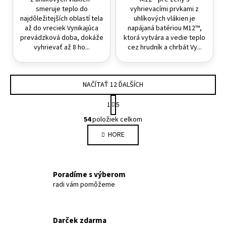
smeruje teplo do
vyhrievacími prvkami z
najdôležitejších oblastí tela
uhlíkových vlákien je
až do vreciek Vynikajúca
napájaná batériou M12™,
prevádzková doba, dokáže
ktorá vytvára a vedie teplo
vyhrievať až 8 ho...
cez hrudník a chrbát Vy...
NAČÍTAŤ 12 ĎALŠÍCH
Stránkovanie
1
5
Ovládacie prvky výpisu
54
položiek celkom
HORE
Poradíme s výberom
radi vám pomôžeme
Darček zdarma