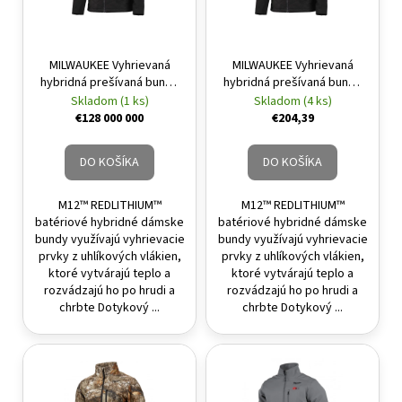
MILWAUKEE Vyhrievaná
MILWAUKEE Vyhrievaná
hybridná prešívaná bunda
hybridná prešívaná bunda
veľkosť XL M12 HJP
veľkosť M M12 HJP LADIES-
Skladom (1 ks)
Skladom (4 ks)
LADIES-201 (1 x 2,0 Ah
0 (bez batérie a nabíjačky)
€128 000 000
€204,39
batéria + nabíjačka)
DO KOŠÍKA
DO KOŠÍKA
M12™ REDLITHIUM™
M12™ REDLITHIUM™
batériové hybridné dámske
batériové hybridné dámske
bundy využívajú vyhrievacie
bundy využívajú vyhrievacie
prvky z uhlíkových vlákien,
prvky z uhlíkových vlákien,
ktoré vytvárajú teplo a
ktoré vytvárajú teplo a
rozvádzajú ho po hrudi a
rozvádzajú ho po hrudi a
chrbte Dotykový ...
chrbte Dotykový ...