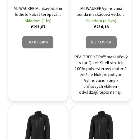
á
MILWAUKEE Munkavédelmi
MILWAUKEE Vyhrievaná
fűthető kabát terepszínű
bunda maskáčová veľkosť
j
M-es M12 HJ CAMO5-0
XL M12 HJ CAMO6-201 (1 x
Skladom (1 ks)
Skladom (> 5 ks)
s
2,0 Ah akumulátor +
€193,87
€234,18
ť
nabíjačka)
?
DO KOŠÍKA
DO KOŠÍKA
REALTREE XTRA™ maskáčový
vzor Quiet-Shell stretch
100% polyesterový materiál
HĽADAŤ
znižuje hluk pri pohybe
Vyhrievacie zóny z
uhlíkových vlákien -
odvádzajú teplo na naj...