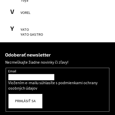
Toya
V
VOREL
Y
YATO
YATO GASTRO
Zápätie
Odoberať newsletter
Nezmeškajte žiadne novinky či zľavy!
Email
Vložením e-mailu súhlasíte s
podmienkami ochrany
osobných údajov
PRIHLÁSIŤ SA