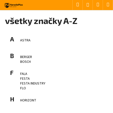
Košík
Prejsť na obsah
Hľadať
Nákup
M
Prihlásenie
Späť
Späť
všetky značky A-Z
Č
o
A
p
ASTRA
o
t
B
BERGER
r
BOSCH
e
F
b
FALA
FESTA
u
FESTA INDUSTRY
j
FLO
e
H
t
HORIZONT
e
n