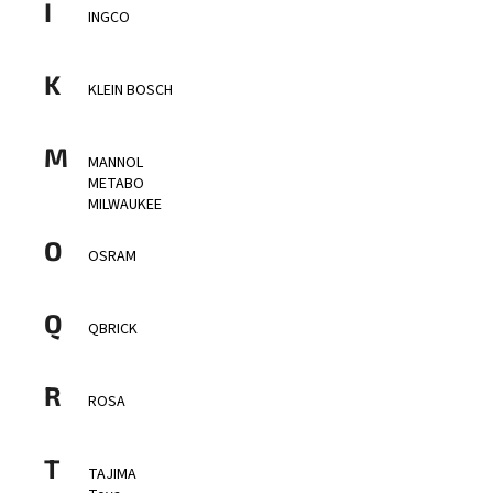
I
INGCO
á
j
K
s
KLEIN BOSCH
ť
?
M
MANNOL
METABO
MILWAUKEE
O
HĽADAŤ
OSRAM
Q
QBRICK
R
ROSA
T
TAJIMA