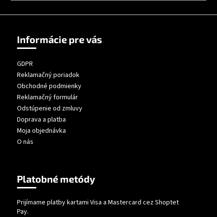
á
j
s
Informácie pre vás
ť
?
GDPR
Reklamačný poriadok
Obchodné podmienky
Reklamačný formulár
Odstúpenie od zmluvy
HĽADAŤ
Doprava a platba
Moja objednávka
O nás
Platobné metódy
Prijímame platby kartami Visa a Mastercard cez Shoptet
Pay.