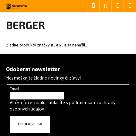
Košík
Prejsť na obsah
Hľadať
Nákup
M
Prihlásenie
Späť
Späť
BERGER
Č
o
Žiadne produkty značky
BERGER
sa nenašli...
p
o
Zápätie
t
Odoberať newsletter
r
Nezmeškajte žiadne novinky či zľavy!
e
b
Email
u
Vložením e-mailu súhlasíte s
podmienkami ochrany
j
osobných údajov
e
t
PRIHLÁSIŤ SA
e
n