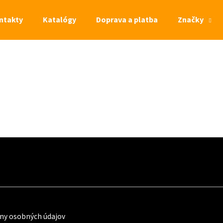
ntakty
Katalógy
Doprava a platba
Značky
Čo potrebujete nájsť?
HĽADAŤ
ny osobných údajov