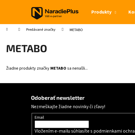
Košík
Prejsť na obsah
Produkty
Ko
Späť
Späť
do
do
Domov
Predávané značky
METABO
obchodu
obchodu
METABO
Žiadne produkty značky
METABO
sa nenašli...
Zápätie
Odoberať newsletter
Nezmeškajte žiadne novinky či zľavy!
Email
Vložením e-mailu súhlasíte s
podmienkami ochra