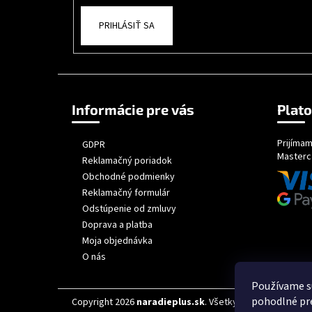
PRIHLÁSIŤ SA
Informácie pre vás
Plat
Prijímam
GDPR
Masterc
Reklamačný poriadok
Obchodné podmienky
Reklamačný formulár
Odstúpenie od zmluvy
Doprava a platba
Moja objednávka
O nás
Používame s
pohodlné pre
Copyright 2026
naradieplus.sk
. Všetky práva vyhradené