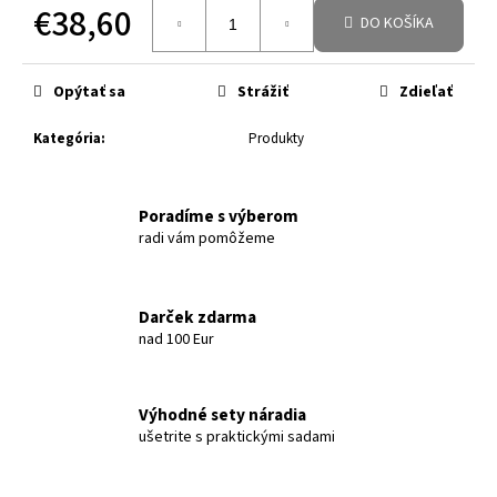
€38,60
DO KOŠÍKA
Jednotková cena:
Opýtať sa
Strážiť
Zdieľať
Kategória
:
Produkty
Poradíme s výberom
radi vám pomôžeme
Darček zdarma
nad 100 Eur
Výhodné sety náradia
ušetrite s praktickými sadami