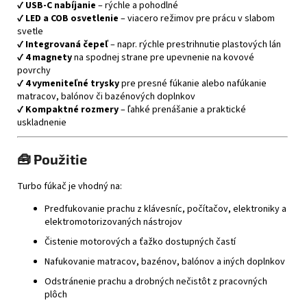
✔
USB‑C nabíjanie
– rýchle a pohodlné
✔
LED a COB osvetlenie
– viacero režimov pre prácu v slabom
svetle
✔
Integrovaná čepeľ
– napr. rýchle prestrihnutie plastových lán
✔
4 magnety
na spodnej strane pre upevnenie na kovové
povrchy
✔
4 vymeniteľné trysky
pre presné fúkanie alebo nafúkanie
matracov, balónov či bazénových doplnkov
✔
Kompaktné rozmery
– ľahké prenášanie a praktické
uskladnenie
🧰 Použitie
Turbo fúkač je vhodný na:
Predfukovanie prachu z klávesníc, počítačov, elektroniky a
elektromotorizovaných nástrojov
Čistenie motorových a ťažko dostupných častí
Nafukovanie matracov, bazénov, balónov a iných doplnkov
Odstránenie prachu a drobných nečistôt z pracovných
plôch