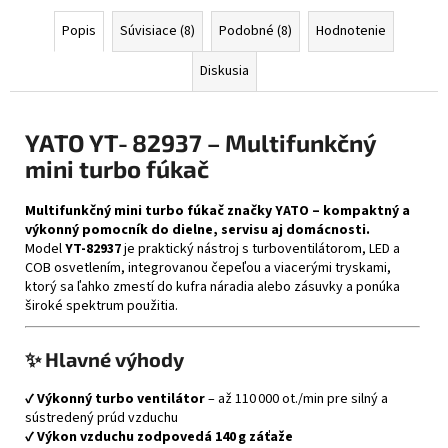
Popis
Súvisiace (8)
Podobné (8)
Hodnotenie
Diskusia
YATO
YT‑82937 – Multifunkčný
mini turbo fúkač
Multifunkčný mini turbo fúkač značky YATO – kompaktný a
výkonný pomocník do dielne, servisu aj domácnosti.
Model
YT‑82937
je praktický nástroj s turboventilátorom, LED a
COB osvetlením, integrovanou čepeľou a viacerými tryskami,
ktorý sa ľahko zmestí do kufra náradia alebo zásuvky a ponúka
široké spektrum použitia.
✨ Hlavné výhody
✔
Výkonný turbo ventilátor
– až 110 000 ot./min pre silný a
sústredený prúd vzduchu
✔
Výkon vzduchu zodpovedá 140 g záťaže