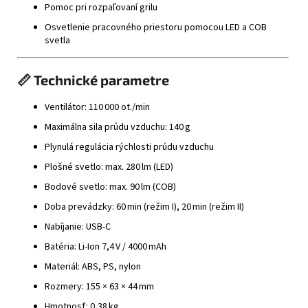
Pomoc pri rozpaľovaní grilu
Osvetlenie pracovného priestoru pomocou LED a COB
svetla
📏 Technické parametre
Ventilátor: 110 000 ot./min
Maximálna sila prúdu vzduchu: 140 g
Plynulá regulácia rýchlosti prúdu vzduchu
Plošné svetlo: max. 280 lm (LED)
Bodové svetlo: max. 90 lm (COB)
Doba prevádzky: 60 min (režim I), 20 min (režim II)
Nabíjanie: USB‑C
Batéria: Li‑Ion 7,4 V / 4000 mAh
Materiál: ABS, PS, nylon
Rozmery: 155 × 63 × 44 mm
Hmotnosť: 0,38 kg