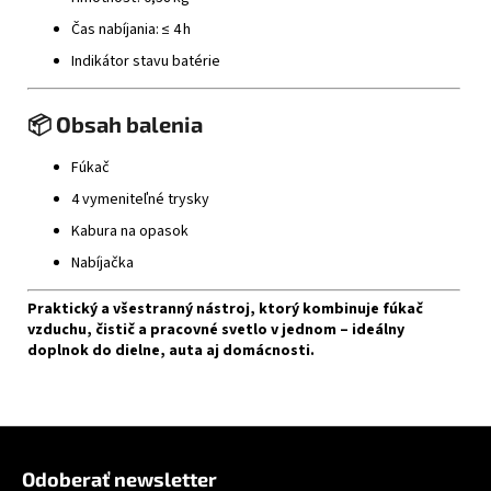
Čas nabíjania: ≤ 4 h
Indikátor stavu batérie
📦 Obsah balenia
Fúkač
4 vymeniteľné trysky
Kabura na opasok
Nabíjačka
Praktický a všestranný nástroj, ktorý kombinuje fúkač
vzduchu, čistič a pracovné svetlo v jednom – ideálny
doplnok do dielne, auta aj domácnosti.
Zápätie
Odoberať newsletter