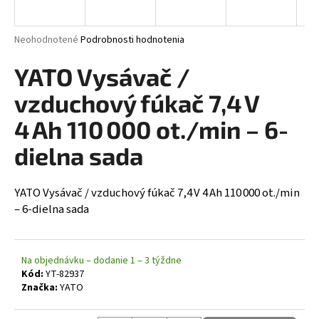
á
j
Priemerné hodnotenie produktu je 0,0 z 5 hviezdičiek.
Neohodnotené
Podrobnosti hodnotenia
s
YATO Vysávač /
ť
?
vzduchový fúkač 7,4 V
4 Ah 110 000 ot./min – 6-
dielna sada
HĽADAŤ
YATO Vysávač / vzduchový fúkač 7,4 V 4 Ah 110 000 ot./min
– 6-dielna sada
Na objednávku – dodanie 1 – 3 týždne
Kód:
YT-82937
Značka:
YATO