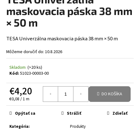
á
maskovacia páska 38 mm
j
× 50 m
s
ť
TESA Univerzálna maskovacia páska 38 mm × 50 m
?
Môžeme doručiť do:
10.8.2026
Skladom
(>20 ks)
HĽADAŤ
Kód:
51023-00003-00
€4,20
DO KOŠÍKA
Jednotková cena:
€0,08 / 1 m
Opýtať sa
Strážiť
Zdieľať
Kategória
:
Produkty