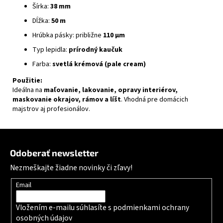
Šírka:
38 mm
Dĺžka:
50 m
Hrúbka pásky: približne
110 µm
Typ lepidla:
prírodný kaučuk
Farba:
svetlá krémová (pale cream)
Použitie:
Ideálna na
maľovanie, lakovanie, opravy interiérov,
maskovanie okrajov, rámov a líšt
. Vhodná pre domácich
majstrov aj profesionálov.
Zápätie
Odoberať newsletter
Nezmeškajte žiadne novinky či zľavy!
Email
Vložením e-mailu súhlasíte s
podmienkami ochrany
osobných údajov