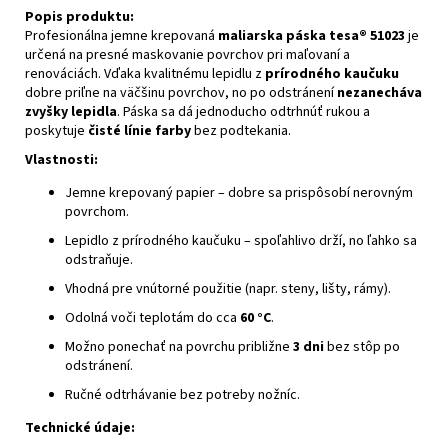
Popis produktu:
Profesionálna jemne krepovaná
maliarska páska tesa® 51023
je
určená na presné maskovanie povrchov pri maľovaní a
renováciách. Vďaka kvalitnému lepidlu z
prírodného kaučuku
dobre priľne na väčšinu povrchov, no po odstránení
nezanecháva
zvyšky lepidla
. Páska sa dá jednoducho odtrhnúť rukou a
poskytuje
čisté línie farby
bez podtekania.
Vlastnosti:
Jemne krepovaný papier – dobre sa prispôsobí nerovným
povrchom.
Lepidlo z prírodného kaučuku – spoľahlivo drží, no ľahko sa
odstraňuje.
Vhodná pre vnútorné použitie (napr. steny, lišty, rámy).
Odolná voči teplotám do cca
60 °C
.
Možno ponechať na povrchu približne
3 dni
bez stôp po
odstránení.
Ručné odtrhávanie bez potreby nožníc.
Technické údaje: