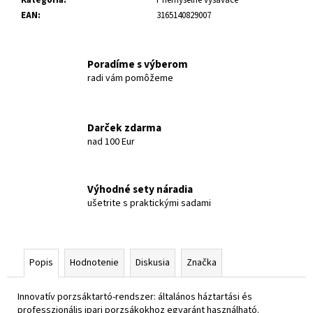
EAN
:
3165140829007
Poradíme s výberom
radi vám pomôžeme
Darček zdarma
nad 100 Eur
Výhodné sety náradia
ušetrite s praktickými sadami
Popis
Hodnotenie
Diskusia
Značka
Innovatív porzsáktartó-rendszer: általános háztartási és
professzionális ipari porzsákokhoz egyaránt használható.