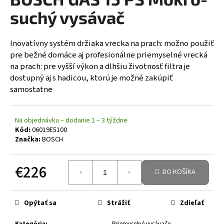
á
suchý vysávač
j
s
Inovatívny systém držiaka vrecka na prach: možno použiť
ť
pre bežné domáce aj profesionálne priemyselné vrecká
?
na prach: pre vyšší výkon a dlhšiu životnosť filtra je
dostupný aj s hadicou, ktorú je možné zakúpiť
samostatne
HĽADAŤ
Na objednávku – dodanie 1 – 3 týždne
Kód:
06019E5100
Značka:
BOSCH
€226
DO KOŠÍKA
Jednotková cena:
Opýtať sa
Strážiť
Zdieľať
Kategória
:
Priemyselné vysávače