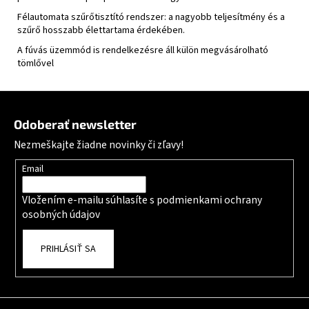
Félautomata szűrőtisztító rendszer: a nagyobb teljesítmény és a
szűrő hosszabb élettartama érdekében.
A fúvás üzemmód is rendelkezésre áll külön megvásárolható
tömlővel
Zápätie
Odoberať newsletter
Nezmeškajte žiadne novinky či zľavy!
Email
Vložením e-mailu súhlasíte s
podmienkami ochrany
osobných údajov
PRIHLÁSIŤ SA