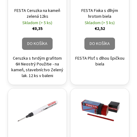
FESTA Ceruzka na kameň
FESTA Fixka s dlhým
zelená 12ks
hrotom biela
Skladom (> 5 ks)
Skladom (> 5 ks)
€0,35
€2,52
DO KOŠÍKA
DO KOŠÍKA
Ceruzka s tvrdým grafitom
FESTA Plsť s dlhou špičkou
6H Neostrý Použitie - na
biela
kameň, stavebníctvo Zelený
lak. 12 ks v baleni