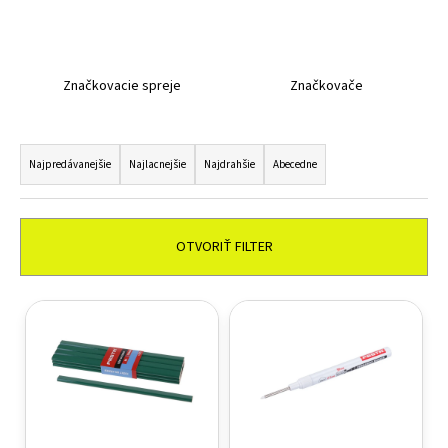
á
j
s
Značkovacie spreje
Značkovače
ť
?
Radenie produktov
Najpredávanejšie
Najlacnejšie
Najdrahšie
Abecedne
HĽADAŤ
OTVORIŤ FILTER
Výpis produktov