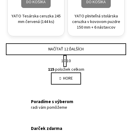
DO KOŠÍKA
DO KOŠÍKA
YATO Tesárska ceruzka 245
YATO plniteľná stolárska
mm červená (144 ks)
ceruzka v kovovom puzdre
150 mm + 6 nástavcov
NAČÍTAŤ 12 ĎALŠÍCH
Stránkovanie
1
10
Ovládacie prvky výpisu
115
položiek celkom
HORE
Poradíme s výberom
radi vám pomôžeme
Darček zdarma