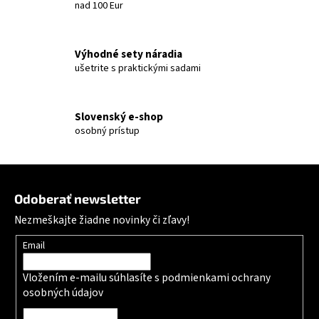
nad 100 Eur
Výhodné sety náradia
ušetrite s praktickými sadami
Slovenský e-shop
osobný prístup
Zápätie
Odoberať newsletter
Nezmeškajte žiadne novinky či zľavy!
Email
Vložením e-mailu súhlasíte s
podmienkami ochrany
osobných údajov