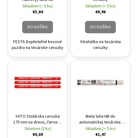
Skladom (> 5 ks)
Skladom (> 5 ks)
€3,84
€0,96
DO KOŠÍKA
DO KOŠÍKA
FESTA Doplniteľné kovové
Struhátko na tesárske
puzdro na tesárske ceruzky
ceruzky
YATO Stolárska ceruzka
Biela tuha HB do
175 mm na drevo, červená
automatickej tesárskej
(3 ks/bal.)
ceruzky 5ks
Skladom (3 ks)
Skladom (> 5 ks)
€0,69
€1,47