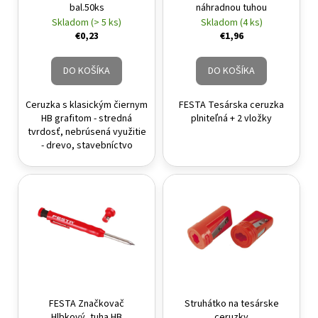
bal.50ks
náhradnou tuhou
Skladom (> 5 ks)
Skladom (4 ks)
€0,23
€1,96
DO KOŠÍKA
DO KOŠÍKA
Ceruzka s klasickým čiernym
FESTA Tesárska ceruzka
HB grafitom - stredná
plniteľná + 2 vložky
tvrdosť, nebrúsená využitie
- drevo, stavebníctvo
FESTA Značkovač
Struhátko na tesárske
Hlbkový, tuha HB
ceruzky