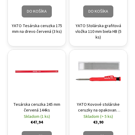
DO KOŠÍKA
DO KOŠÍKA
YATO Tesárska ceruzka 175
YATO Stolárska grafitová
mm na drevo červená (3 ks)
vložka 110 mm biela HB (5
ks)
Tesárska ceruzka 245 mm
YATO Kovové stolárske
červená 144ks
ceruzky na opakované
použitie 150 mm + 6 náplní
Skladom (1 ks)
Skladom (> 5 ks)
€47,94
€3,90