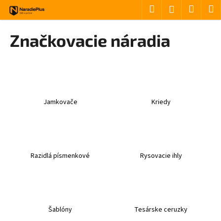
Košík
Prejsť na obsah
Hľadať
Nákup
M
Prihlásenie
Späť
Späť
Značkovacie náradia
Č
o
p
o
Jamkovače
Kriedy
t
r
e
b
u
Razidlá písmenkové
Rysovacie ihly
j
e
t
e
Šablóny
Tesárske ceruzky
n