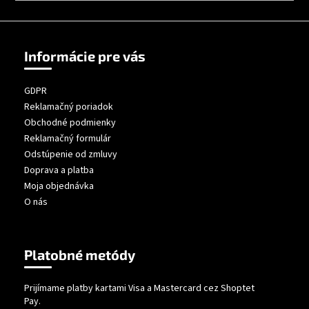
á
j
s
Informácie pre vás
ť
?
GDPR
Reklamačný poriadok
Obchodné podmienky
Reklamačný formulár
Odstúpenie od zmluvy
HĽADAŤ
Doprava a platba
Moja objednávka
O nás
Platobné metódy
Prijímame platby kartami Visa a Mastercard cez Shoptet
Pay.