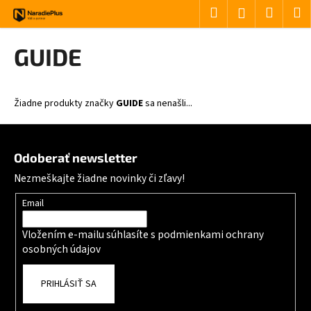
Košík
Prejsť na obsah
Hľadať
Nákup
M
Prihlásenie
Späť
Späť
GUIDE
Č
o
Žiadne produkty značky
GUIDE
sa nenašli...
p
o
Zápätie
t
Odoberať newsletter
r
Nezmeškajte žiadne novinky či zľavy!
e
b
Email
u
Vložením e-mailu súhlasíte s
podmienkami ochrany
j
osobných údajov
e
t
PRIHLÁSIŤ SA
e
n