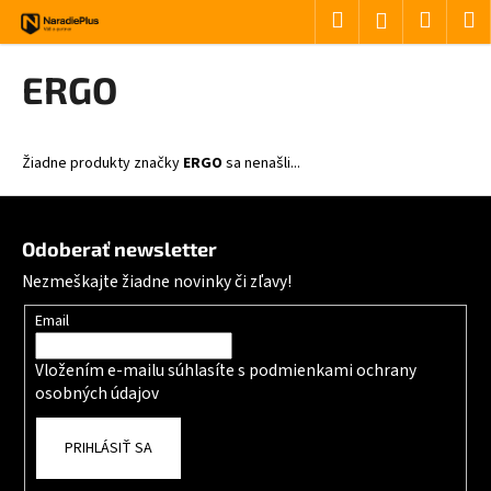
Košík
Prejsť na obsah
Hľadať
Nákup
M
Prihlásenie
Späť
Späť
ERGO
Č
o
Žiadne produkty značky
ERGO
sa nenašli...
p
o
Zápätie
t
Odoberať newsletter
r
Nezmeškajte žiadne novinky či zľavy!
e
b
Email
u
Vložením e-mailu súhlasíte s
podmienkami ochrany
j
osobných údajov
e
t
PRIHLÁSIŤ SA
e
n