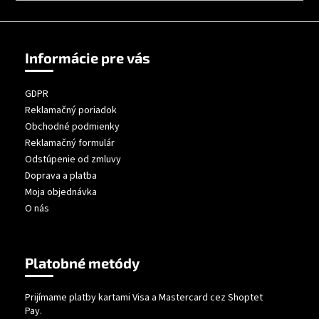
á
j
s
Informácie pre vás
ť
?
GDPR
Reklamačný poriadok
Obchodné podmienky
Reklamačný formulár
Odstúpenie od zmluvy
HĽADAŤ
Doprava a platba
Moja objednávka
O nás
Platobné metódy
Prijímame platby kartami Visa a Mastercard cez Shoptet
Pay.