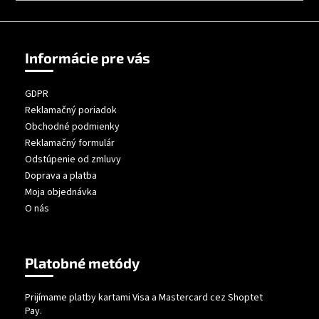
á
j
s
Informácie pre vás
ť
?
GDPR
Reklamačný poriadok
Obchodné podmienky
Reklamačný formulár
Odstúpenie od zmluvy
HĽADAŤ
Doprava a platba
Moja objednávka
O nás
Platobné metódy
Prijímame platby kartami Visa a Mastercard cez Shoptet
Pay.