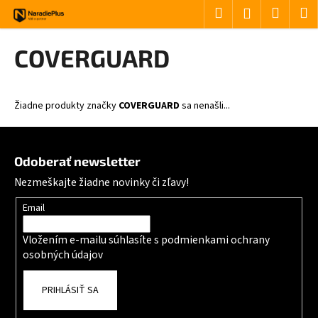
Košík
Prejsť na obsah
Hľadať
Nákup
M
Prihlásenie
Späť
Späť
COVERGUARD
Č
o
Žiadne produkty značky
COVERGUARD
sa nenašli...
p
o
Zápätie
t
Odoberať newsletter
r
Nezmeškajte žiadne novinky či zľavy!
e
b
Email
u
Vložením e-mailu súhlasíte s
podmienkami ochrany
j
osobných údajov
e
t
PRIHLÁSIŤ SA
e
n