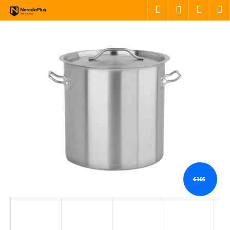
Košík
Prejsť na obsah
Hľadať
Nákup
M
Prihlásenie
Späť
Späť
Č
o
p
o
t
r
e
b
u
j
€105
e
t
e
n