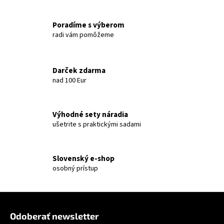
Poradíme s výberom
radi vám pomôžeme
Darček zdarma
nad 100 Eur
Výhodné sety náradia
ušetrite s praktickými sadami
Slovenský e-shop
osobný prístup
Zápätie
Odoberať newsletter