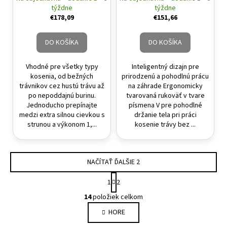
akumulátora a nabíjačky)
týždne
týždne
€178,09
€151,66
DO KOŠÍKA
DO KOŠÍKA
Vhodné pre všetky typy
Inteligentný dizajn pre
kosenia, od bežných
prirodzenú a pohodlnú prácu
trávnikov cez hustú trávu až
na záhrade Ergonomicky
po nepoddajnú burinu.
tvarovaná rukoväť v tvare
Jednoducho prepínajte
písmena V pre pohodlné
medzi extra silnou cievkou s
držanie tela pri práci
strunou a výkonom 1,...
kosenie trávy bez ...
NAČÍTAŤ ĎALŠIE 2
Stránkovanie
1
2
Ovládacie prvky výpisu
14
položiek celkom
HORE