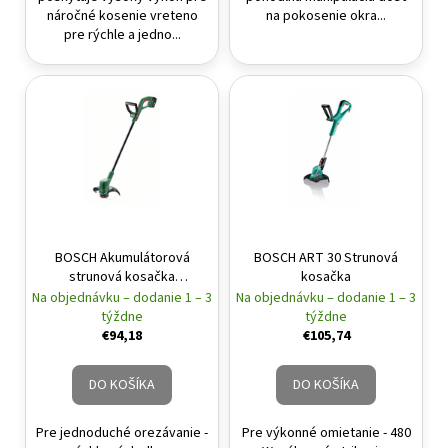
náročné kosenie vreteno
na pokosenie okra...
pre rýchle a jedno...
BOSCH Akumulátorová
BOSCH ART 30 Strunová
strunová kosačka
kosačka
EasyGrassCut 18V-26 (bez
Na objednávku – dodanie 1 – 3
Na objednávku – dodanie 1 – 3
akumulátora a nabíjačky)
týždne
týždne
€94,18
€105,74
DO KOŠÍKA
DO KOŠÍKA
Pre jednoduché orezávanie -
Pre výkonné omietanie - 480