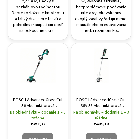
rýchle výsledky s
W, výkonné strihanie,
bezkáblovou voľnosťou
bezproblémové podávanie
Dobré rozloženie hmotnosti
nite a vysokovýkonný
a ľahký dizajn pre ľahkú a
dvojitý závit vyžadujú menej
pohodlnú manipuláciu dosť
manuálneho prestavovania
na pokosenie okra...
medzi režimom ko...
BOSCH AdvancedGrassCut
BOSCH AdvancedGrassCut
36 Akumulátorová
36V-33 Akumulátorová
strunová kosačka (1x2,0
strunová kosačka (1x2,0
Na objednávku – dodanie 1 – 3
Na objednávku – dodanie 1 – 3
Ah)
Ah)
týždne
týždne
€359,72
€403,10