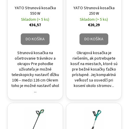
á
YATO Strunová kosačka
YATO Strunová kosačka
550 W
250 W
j
Skladom (> 5 ks)
Skladom (> 5 ks)
s
€36,57
€20,29
ť
?
DO KOŠÍKA
DO KOŠÍKA
Strunová kosačka na
Okrajová kosačka je
ošetrovanie trávnikov a
riešením, ak potrebujete
okrajov Pre pohodlie
kosiť na miestach, ktoré sú
HĽADAŤ
užívateľa je možné
pre bežné kosačky ťažko
teleskopicky nastaviť dĺžku
prístupné. Jej kompaktná
106 – medzi 126 cm Okrem
veľkosť sa osvedčí pri
toho je možné nastaviť uhol
kosení okolo stromov...
...