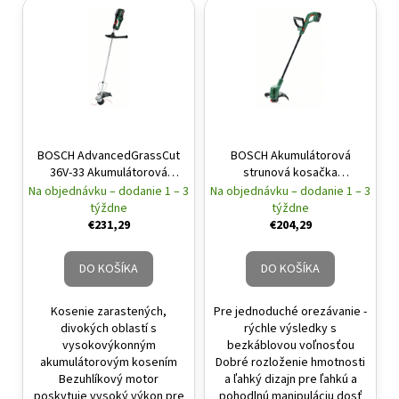
BOSCH AdvancedGrassCut
BOSCH Akumulátorová
36V-33 Akumulátorová
strunová kosačka
strunová kosačka (bez
EasyGrassCut 18V-26 (2 x
Na objednávku – dodanie 1 – 3
Na objednávku – dodanie 1 – 3
akumulátora a nabíjačky)
2,0 Ah + nabíjačka)
týždne
týždne
€231,29
€204,29
DO KOŠÍKA
DO KOŠÍKA
Kosenie zarastených,
Pre jednoduché orezávanie -
divokých oblastí s
rýchle výsledky s
vysokovýkonným
bezkáblovou voľnosťou
akumulátorovým kosením
Dobré rozloženie hmotnosti
Bezuhlíkový motor
a ľahký dizajn pre ľahkú a
poskytuje vysoký výkon pre
pohodlnú manipuláciu dosť