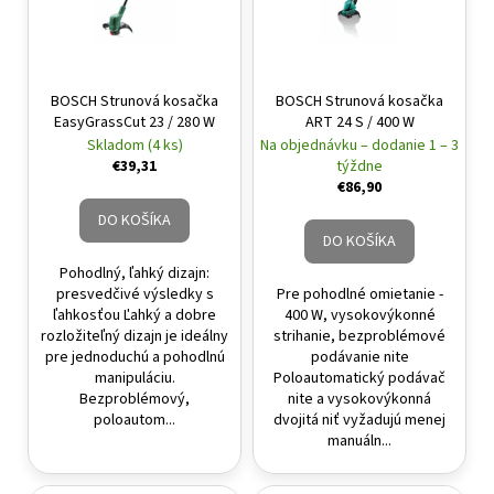
BOSCH Strunová kosačka
BOSCH Strunová kosačka
EasyGrassCut 23 / 280 W
ART 24 S / 400 W
Skladom (4 ks)
Na objednávku – dodanie 1 – 3
€39,31
týždne
€86,90
DO KOŠÍKA
DO KOŠÍKA
Pohodlný, ľahký dizajn:
presvedčivé výsledky s
Pre pohodlné omietanie -
ľahkosťou Ľahký a dobre
400 W, vysokovýkonné
rozložiteľný dizajn je ideálny
strihanie, bezproblémové
pre jednoduchú a pohodlnú
podávanie nite
manipuláciu.
Poloautomatický podávač
Bezproblémový,
nite a vysokovýkonná
poloautom...
dvojitá niť vyžadujú menej
manuáln...