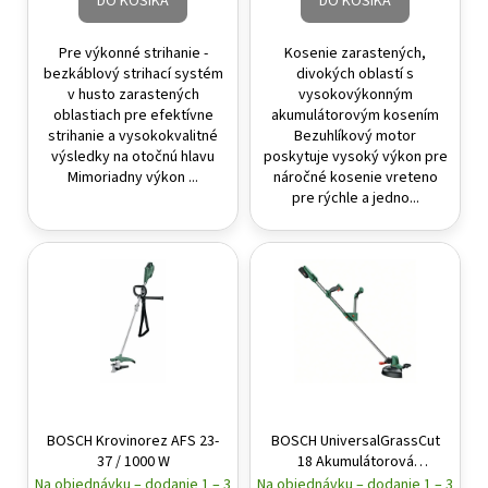
DO KOŠÍKA
DO KOŠÍKA
Pre výkonné strihanie -
Kosenie zarastených,
bezkáblový strihací systém
divokých oblastí s
v husto zarastených
vysokovýkonným
oblastiach pre efektívne
akumulátorovým kosením
strihanie a vysokokvalitné
Bezuhlíkový motor
výsledky na otočnú hlavu
poskytuje vysoký výkon pre
Mimoriadny výkon ...
náročné kosenie vreteno
pre rýchle a jedno...
BOSCH Krovinorez AFS 23-
BOSCH UniversalGrassCut
37 / 1000 W
18 Akumulátorová
strunová kosačka (bez
Na objednávku – dodanie 1 – 3
Na objednávku – dodanie 1 – 3