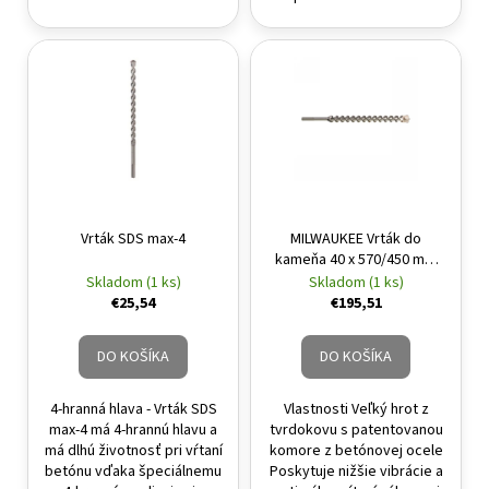
Vrták SDS max-4
MILWAUKEE Vrták do
kameňa 40 x 570/450 mm
štvorbritý SDS-Max
Skladom (1 ks)
Skladom (1 ks)
€25,54
€195,51
DO KOŠÍKA
DO KOŠÍKA
4-hranná hlava - Vrták SDS
Vlastnosti Veľký hrot z
max-4 má 4-hrannú hlavu a
tvrdokovu s patentovanou
má dlhú životnosť pri vŕtaní
komore z betónovej ocele
betónu vďaka špeciálnemu
Poskytuje nižšie vibrácie a