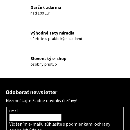
Darček zdarma
nad 100 Eur
Výhodné sety náradia
ušetrite s praktickými sadami
Slovenský e-shop
osobný prístup
Zápätie
Odoberať newsletter
Nezmeškajte žiadne novinky či zľavy!
Email
Vložením e-mailu súhlasíte s
podmienkami ochrany