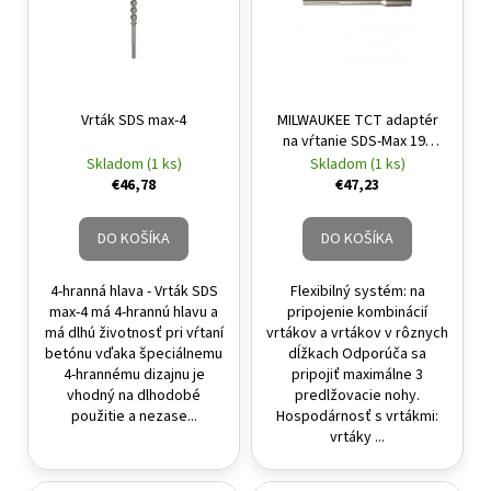
Vrták SDS max-4
MILWAUKEE TCT adaptér
na vŕtanie SDS-Max 195
mm
Skladom (1 ks)
Skladom (1 ks)
€46,78
€47,23
DO KOŠÍKA
DO KOŠÍKA
4-hranná hlava - Vrták SDS
Flexibilný systém: na
max-4 má 4-hrannú hlavu a
pripojenie kombinácií
má dlhú životnosť pri vŕtaní
vrtákov a vrtákov v rôznych
betónu vďaka špeciálnemu
dĺžkach Odporúča sa
4-hrannému dizajnu je
pripojiť maximálne 3
vhodný na dlhodobé
predlžovacie nohy.
použitie a nezase...
Hospodárnosť s vrtákmi:
vrtáky ...