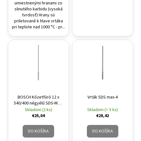
umiestnenými hranami zo
slinutého karbidu (vysoká
tvrdosť) Hrany sú
priletované k hlave vrtáka
pri teplote nad 1000 °C - pr...
BOSCH Kőzetfúró 12 x
Vrták SDS max-4
540/400 négyélű SDS-Max-
4
Skladom (2 ks)
Skladom (> 5 ks)
€25,04
€28,42
DO KOŠÍKA
DO KOŠÍKA