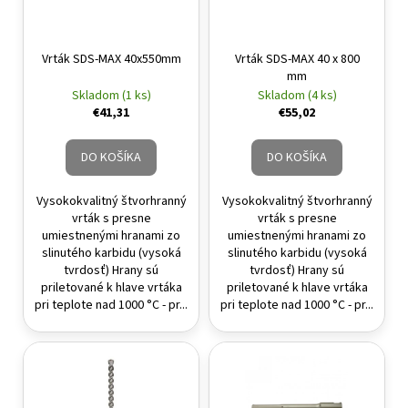
á
j
Vrták SDS-MAX 40x550mm
Vrták SDS-MAX 40 x 800
s
mm
ť
Skladom (1 ks)
Skladom (4 ks)
€41,31
€55,02
?
DO KOŠÍKA
DO KOŠÍKA
Vysokokvalitný štvorhranný
Vysokokvalitný štvorhranný
HĽADAŤ
vrták s presne
vrták s presne
umiestnenými hranami zo
umiestnenými hranami zo
slinutého karbidu (vysoká
slinutého karbidu (vysoká
tvrdosť) Hrany sú
tvrdosť) Hrany sú
priletované k hlave vrtáka
priletované k hlave vrtáka
pri teplote nad 1000 °C - pr...
pri teplote nad 1000 °C - pr...