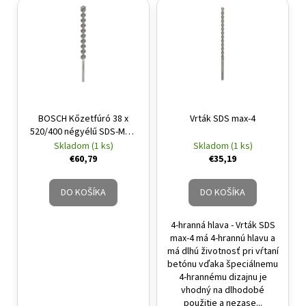
BOSCH Kőzetfúró 38 x
Vrták SDS max-4
520/400 négyélű SDS-Max-
4
Skladom (1 ks)
Skladom (1 ks)
€60,79
€35,19
DO KOŠÍKA
DO KOŠÍKA
4-hranná hlava - Vrták SDS
max-4 má 4-hrannú hlavu a
má dlhú životnosť pri vŕtaní
betónu vďaka špeciálnemu
4-hrannému dizajnu je
vhodný na dlhodobé
použitie a nezase...