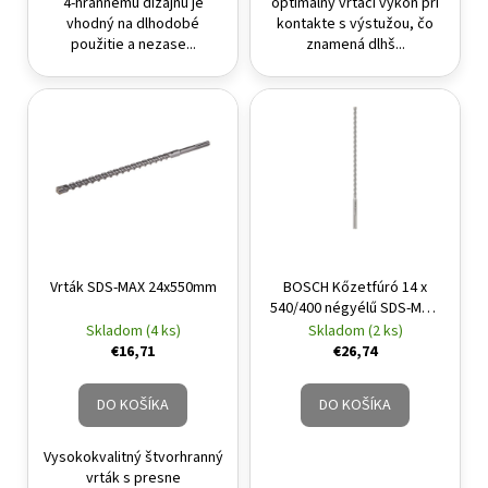
4-hrannému dizajnu je
optimálny vŕtací výkon pri
vhodný na dlhodobé
kontakte s výstužou, čo
použitie a nezase...
znamená dlhš...
Vrták SDS-MAX 24x550mm
BOSCH Kőzetfúró 14 x
540/400 négyélű SDS-Max-
4
Skladom (4 ks)
Skladom (2 ks)
€16,71
€26,74
DO KOŠÍKA
DO KOŠÍKA
Vysokokvalitný štvorhranný
vrták s presne