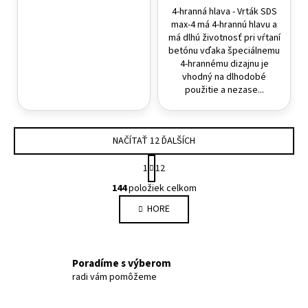
4-hranná hlava - Vrták SDS
max-4 má 4-hrannú hlavu a
má dlhú životnosť pri vŕtaní
betónu vďaka špeciálnemu
4-hrannému dizajnu je
vhodný na dlhodobé
použitie a nezase...
NAČÍTAŤ 12 ĎALŠÍCH
Stránkovanie
1
12
Ovládacie prvky výpisu
144
položiek celkom
HORE
Poradíme s výberom
radi vám pomôžeme