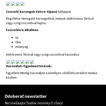
Csiszoló korongok
Velcro-típusú
hátlappal.
Rögzítése támogató korongokkal, melyek elektromos fúróval
vagy szögcsiszolóval hajtva.
Csiszolásra alkalmas
:
fa
fém
műanyag
elektromos fúróval vagy szögcsiszolóval használva.
Használati figyelmeztetések:
Figyelem! Mindig használjon személyes védőfelszerelést munka
közben.
Zápätie
Odoberať newsletter
Nezmeškajte žiadne novinky či zľavy!