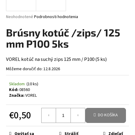
á
j
Priemerné hodnotenie produktu je 0,0 z 5 hviezdičiek.
Neohodnotené
Podrobnosti hodnotenia
s
Brúsny kotúč /zips/ 125
ť
?
mm P100 5ks
VOREL kotúč na suchý zips 125 mm / P100 (5 ks)
Môžeme doručiť do:
12.8.2026
HĽADAŤ
Skladom
(10 ks)
Kód:
08560
Značka:
VOREL
€0,50
DO KOŠÍKA
Jednotková cena:
Opýtať sa
Strážiť
Zdieľať