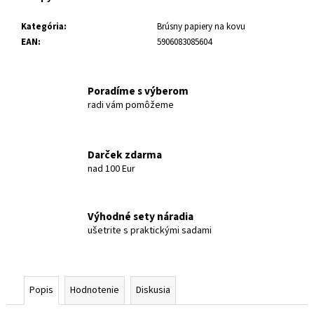
Kategória
:
Brúsny papiery na kovu
EAN
:
5906083085604
Poradíme s výberom
radi vám pomôžeme
Darček zdarma
nad 100 Eur
Výhodné sety náradia
ušetrite s praktickými sadami
Popis
Hodnotenie
Diskusia