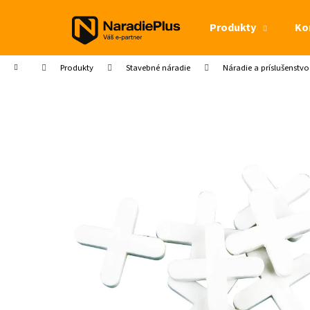
Košík
Prejsť na obsah
Produkty
Ko
Späť
Späť
do
do
Domov
Produkty
Stavebné náradie
Náradie a príslušenstv
obchodu
obchodu