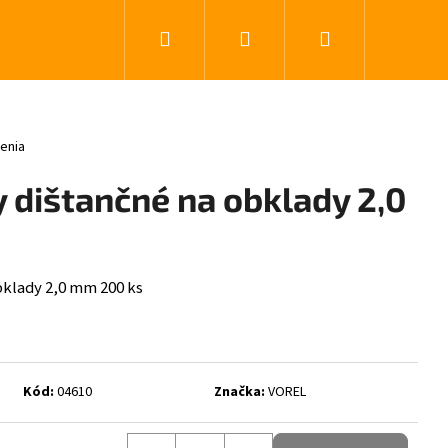
Hľadať
Prihlásenie
Nákupný koší
0 z 5 hviezdičiek.
enia
 dištančné na obklady 2,0
bklady 2,0 mm 200 ks
Kód:
04610
Značka:
VOREL