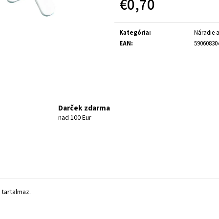
€0,70
Jednotková cena:
Kategória
:
Náradie a
EAN
:
59060830
Darček zdarma
nad 100 Eur
tartalmaz.