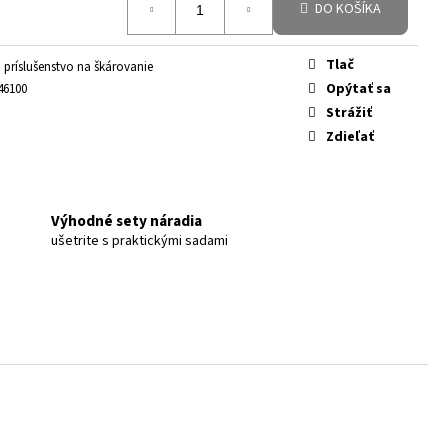
DO KOŠÍKA
Tlač
 príslušenstvo na škárovanie
Opýtať sa
46100
Strážiť
Zdieľať
Výhodné sety náradia
ušetrite s praktickými sadami