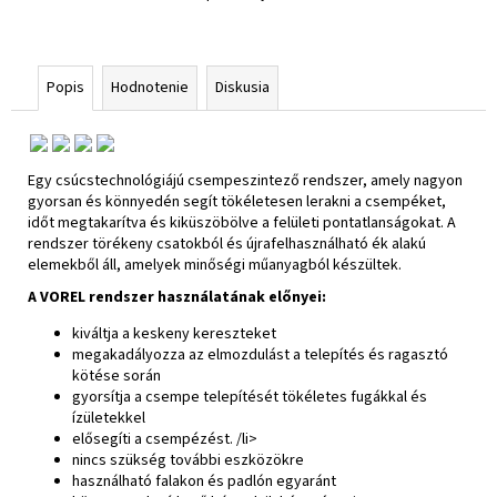
Popis
Hodnotenie
Diskusia
Egy csúcstechnológiájú csempeszintező rendszer, amely nagyon
gyorsan és könnyedén segít tökéletesen lerakni a csempéket,
időt megtakarítva és kiküszöbölve a felületi pontatlanságokat. A
rendszer törékeny csatokból és újrafelhasználható ék alakú
elemekből áll, amelyek minőségi műanyagból készültek.
A VOREL rendszer használatának előnyei:
kiváltja a keskeny kereszteket
megakadályozza az elmozdulást a telepítés és ragasztó
kötése során
gyorsítja a csempe telepítését tökéletes fugákkal és
ízületekkel
elősegíti a csempézést. /li>
nincs szükség további eszközökre
használható falakon és padlón egyaránt