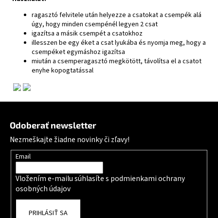
ragasztó felvitele után helyezze a csatokat a csempék alá
úgy, hogy minden csempénél legyen 2 csat
igazítsa a másik csempét a csatokhoz
illesszen be egy éket a csat lyukába és nyomja meg, hogy a
csempéket egymáshoz igazítsa
miután a csemperagasztó megkötött, távolítsa el a csatot
enyhe kopogtatással
Zápätie
Odoberať newsletter
Nezmeškajte žiadne novinky či zľavy!
Email
Vložením e-mailu súhlasíte s
podmienkami ochrany
osobných údajov
PRIHLÁSIŤ SA