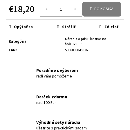
€18,20
DO KOŠÍKA
Jednotková cena:
Opýtať sa
Strážiť
Zdieľať
Náradie a príslušenstvo na
Kategória
:
škárovanie
EAN
:
5906083046926
Poradíme s výberom
radi vám pomôžeme
Darček zdarma
nad 100 Eur
Výhodné sety náradia
ušetrite s praktickými sadami