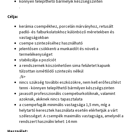
könnyen telepíthető bármelyik készségszinten
.
Célja:
kerámia csempékhez, porcelán márványhoz, retusált
padló- és falburkolatokhoz különböző méretekben és
vastagságokban
csempe szintezéséhez használható
jelentősen csökkenti a munkaidőt és növeli a
termelékenységet
stabilizálja a pozíciót
a rendszernek köszönhetően sima felületet kapunk
túlzottan ismétlődő szintezés nélkül
./li>
nincs szükség további eszközökre, nem kell erőfeszítést
tenni - könnyen telepíthető bármilyen készségszinten
javasolt professzionális csempeburkolóknak, valamint
azoknak, akiknek nincs tapasztalata
a csempefugák minimális vastagsága 1,5 mm, míg a
helytartó keresztek használata esetén elérhetjük a várt
szélességet. A csempék maximális vastagsága, amelynél a
rendszert használni lehet: 14 mm
Használat: