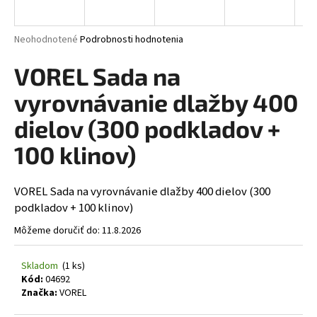
á
j
Priemerné hodnotenie produktu je 0,0 z 5 hviezdičiek.
Neohodnotené
Podrobnosti hodnotenia
s
VOREL Sada na
ť
?
vyrovnávanie dlažby 400
dielov (300 podkladov +
100 klinov)
HĽADAŤ
VOREL Sada na vyrovnávanie dlažby 400 dielov (300
podkladov + 100 klinov)
Môžeme doručiť do:
11.8.2026
Skladom
(1 ks)
Kód:
04692
Značka:
VOREL