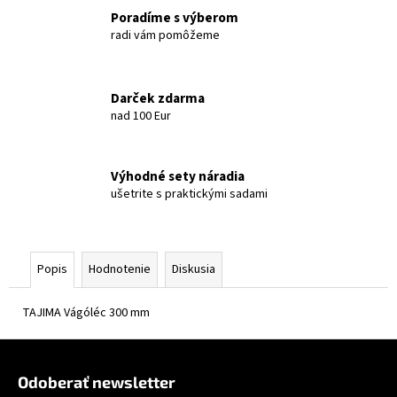
Poradíme s výberom
radi vám pomôžeme
Darček zdarma
nad 100 Eur
Výhodné sety náradia
ušetrite s praktickými sadami
Popis
Hodnotenie
Diskusia
TAJIMA Vágóléc 300 mm
Zápätie
Odoberať newsletter