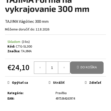
á
vykrajovanie 300 mm
j
s
TAJIMA Vágóliec 300 mm
ť
Môžeme doručiť do:
12.8.2026
?
Skladom
(3 ks)
Kód:
CTG-SL300
Značka:
TAJIMA
HĽADAŤ
€24,10
DO KOŠÍKA
Jednotková cena:
Opýtať sa
Strážiť
Zdieľať
Kategória
:
Pravítka
EAN
:
4975364163974