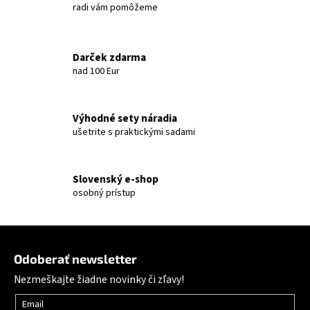
radi vám pomôžeme
Darček zdarma
nad 100 Eur
Výhodné sety náradia
ušetrite s praktickými sadami
Slovenský e-shop
osobný prístup
Zápätie
Odoberať newsletter
Nezmeškajte žiadne novinky či zľavy!
Email