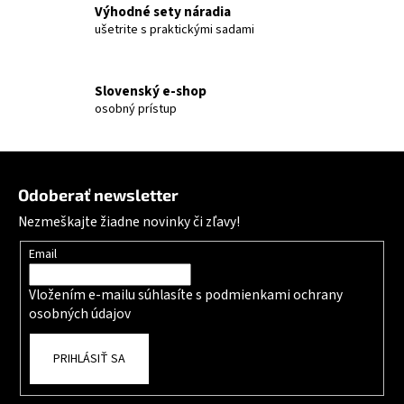
Výhodné sety náradia
ušetrite s praktickými sadami
Slovenský e-shop
osobný prístup
Zápätie
Odoberať newsletter
Nezmeškajte žiadne novinky či zľavy!
Email
Vložením e-mailu súhlasíte s
podmienkami ochrany
osobných údajov
PRIHLÁSIŤ SA