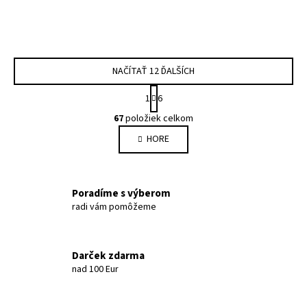
NAČÍTAŤ 12 ĎALŠÍCH
Stránkovanie
1
6
Ovládacie prvky výpisu
67
položiek celkom
HORE
Poradíme s výberom
radi vám pomôžeme
Darček zdarma
nad 100 Eur