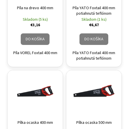
á
Píla na drevo 400 mm
Píla YATO Foxtail 400 mm
potiahnutá teflónom
j
Skladom (5 ks)
Skladom (1 ks)
s
€3,16
€6,67
ť
?
DO KOŠÍKA
DO KOŠÍKA
Píla VOREL Foxtail 400 mm
Píla YATO Foxtail 400 mm
potiahnutá teflónom
HĽADAŤ
Pílka ocaska 400 mm
Pílka ocaska 500 mm