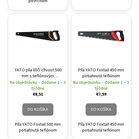
povrchom
YATO píla líščí chvost 500
Píla YATO Foxtail 450 mm
mm s teflónovým
potiahnutá teflónom
povlakom
Na objednávku – dodanie 1 – 3
Na objednávku – dodanie 1 – 3
týždne
týždne
€8,51
€7,59
DO KOŠÍKA
DO KOŠÍKA
Píla YATO Foxtail 500 mm
Píla YATO Foxtail 450 mm
potiahnutá teflónom
potiahnutá teflónom