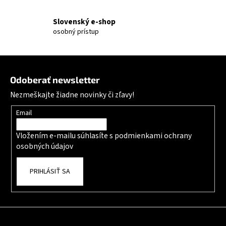
Slovenský e-shop
osobný prístup
Zápätie
Odoberať newsletter
Nezmeškajte žiadne novinky či zľavy!
Email
Vložením e-mailu súhlasíte s
podmienkami ochrany
osobných údajov
PRIHLÁSIŤ SA