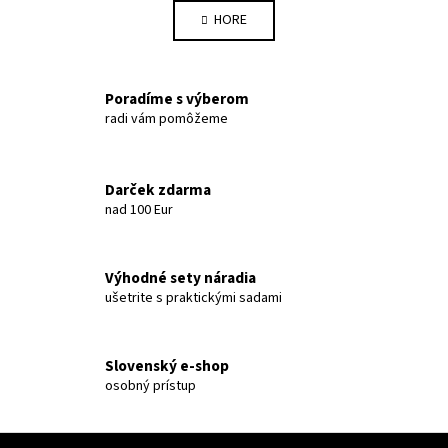
HORE
Poradíme s výberom
radi vám pomôžeme
Darček zdarma
nad 100 Eur
Výhodné sety náradia
ušetrite s praktickými sadami
Slovenský e-shop
osobný prístup
Zápätie