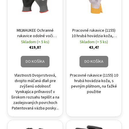
MILWAUKEE Ochranné
Pracovné rukavice (1155)
rukavice odolné voči
10 hrubá hovädzia koža, s
prerezaniu, 5. úroveň
pevným plátnom, na ťažké
Skladom (> 5 ks)
Skladom (> 5 ks)
prerezania L/9
použitie
€19,87
€3,47
DO KOŠÍKA
DO KOŠÍKA
Vlastnosti Dvojvrstvová,
Pracovné rukavice (1155) 10
dvojito máčaná dlaň pre
hrubá hovädzia koža, s
zvýšenú odolnosť
pevným plátnom, na ťažké
Vynikajúca priľnavosť v
použitie
širokom rozsahu teplôt a na
zaolejovaných povrchoch
Patentovaná väzba posky...