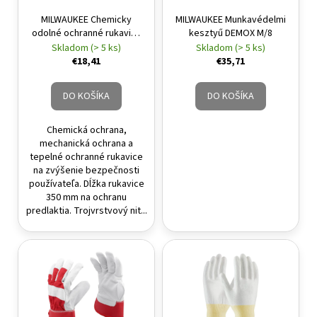
á
MILWAUKEE Chemicky
MILWAUKEE Munkavédelmi
odolné ochranné rukavice
kesztyű DEMOX M/8
j
M/8 - 1pár
Skladom (> 5 ks)
Skladom (> 5 ks)
s
€18,41
€35,71
ť
?
DO KOŠÍKA
DO KOŠÍKA
Chemická ochrana,
mechanická ochrana a
tepelné ochranné rukavice
HĽADAŤ
na zvýšenie bezpečnosti
používateľa. Dĺžka rukavice
350 mm na ochranu
predlaktia. Trojvrstvový nit...