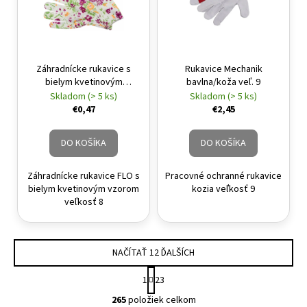
Záhradnícke rukavice s
Rukavice Mechanik
bielym kvetinovým
bavlna/koža veľ. 9
vzorom FLO 8
Skladom (> 5 ks)
Skladom (> 5 ks)
€0,47
€2,45
DO KOŠÍKA
DO KOŠÍKA
Záhradnícke rukavice FLO s
Pracovné ochranné rukavice
bielym kvetinovým vzorom
kozia veľkosť 9
veľkosť 8
NAČÍTAŤ 12 ĎALŠÍCH
Stránkovanie
1
23
Ovládacie prvky výpisu
265
položiek celkom