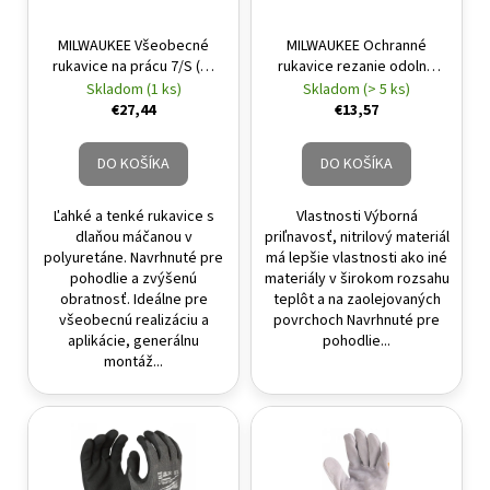
MILWAUKEE Všeobecné
MILWAUKEE Ochranné
rukavice na prácu 7/S (12
rukavice rezanie odolné
párov/bal)
nitril povlakom 2/B - XXL/11
Skladom (1 ks)
Skladom (> 5 ks)
€27,44
€13,57
DO KOŠÍKA
DO KOŠÍKA
Ľahké a tenké rukavice s
Vlastnosti Výborná
dlaňou máčanou v
priľnavosť, nitrilový materiál
polyuretáne. Navrhnuté pre
má lepšie vlastnosti ako iné
pohodlie a zvýšenú
materiály v širokom rozsahu
obratnosť. Ideálne pre
teplôt a na zaolejovaných
všeobecnú realizáciu a
povrchoch Navrhnuté pre
aplikácie, generálnu
pohodlie...
montáž...