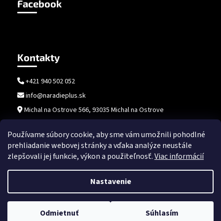
Facebook
Kontakty
+421 940 502 052
info@naradieplus.sk
Michal na Ostrove 566, 93035 Michal na Ostrove
Používame súbory cookie, aby sme vám umožnili pohodlné
prehliadanie webovej stránky a vďaka analýze neustále
zlepšovali jej funkcie, výkon a použiteľnosť.
Viac informácií
Nastavenie
Vytvoril Shoptet
Copyright 2026
naradieplus.sk
. Všetky práva vyhradené.
Upraviť
Odmietnuť
Súhlasím
nastavenie cookies