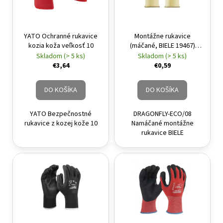
YATO Ochranné rukavice
Montážne rukavice
kozia koža veľkosť 10
(máčané, BIELE 19467)
veľkosť 8
Skladom (> 5 ks)
Skladom (> 5 ks)
€3,64
€0,59
DO KOŠÍKA
DO KOŠÍKA
YATO Bezpečnostné
DRAGONFLY-ECO/08
rukavice z kozej kože 10
Namáčané montážne
rukavice BIELE