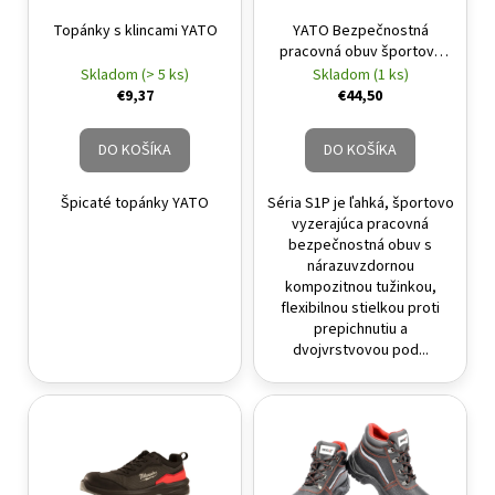
á
Topánky s klincami YATO
YATO Bezpečnostná
pracovná obuv športová
j
Pompa S1P 43
Skladom (> 5 ks)
Skladom (1 ks)
s
€9,37
€44,50
ť
?
DO KOŠÍKA
DO KOŠÍKA
Špicaté topánky YATO
Séria S1P je ľahká, športovo
vyzerajúca pracovná
bezpečnostná obuv s
HĽADAŤ
nárazuvzdornou
kompozitnou tužinkou,
flexibilnou stielkou proti
prepichnutiu a
dvojvrstvovou pod...