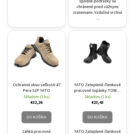
spodok podrážky sú
chránené pred vážnymi
zraneniami. Vzdušná vrchná
...
Ochranná obuv veľkosti 47
YATO Zateplené členkové
Pera S1P YATO
pracovné topánky TOWER
S3 č.39
Skladom (1 ks)
Skladom (1 ks)
€32,26
€23,43
DO KOŠÍKA
DO KOŠÍKA
Ľahká pracovná
YATO Zateplené členkové