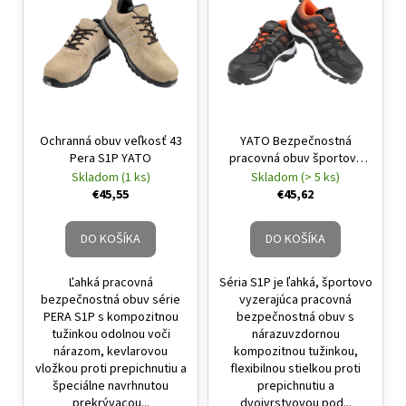
Ochranná obuv veľkosť 43
YATO Bezpečnostná
Pera S1P YATO
pracovná obuv športová
Pompa S1P 37
Skladom (1 ks)
Skladom (> 5 ks)
€45,55
€45,62
DO KOŠÍKA
DO KOŠÍKA
Ľahká pracovná
Séria S1P je ľahká, športovo
bezpečnostná obuv série
vyzerajúca pracovná
PERA S1P s kompozitnou
bezpečnostná obuv s
tužinkou odolnou voči
nárazuvzdornou
nárazom, kevlarovou
kompozitnou tužinkou,
vložkou proti prepichnutiu a
flexibilnou stielkou proti
špeciálne navrhnutou
prepichnutiu a
prekrývacou...
dvojvrstvovou pod...