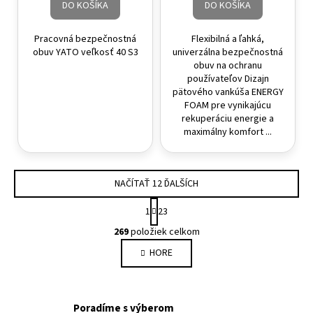
DO KOŠÍKA
DO KOŠÍKA
Pracovná bezpečnostná
Flexibilná a ľahká,
obuv YATO veľkosť 40 S3
univerzálna bezpečnostná
obuv na ochranu
používateľov Dizajn
pätového vankúša ENERGY
FOAM pre vynikajúcu
rekuperáciu energie a
maximálny komfort ...
NAČÍTAŤ 12 ĎALŠÍCH
Stránkovanie
1
23
Ovládacie prvky výpisu
269
položiek celkom
HORE
Poradíme s výberom