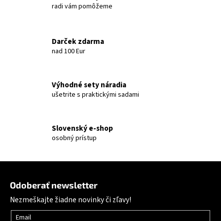
radi vám pomôžeme
Darček zdarma
nad 100 Eur
Výhodné sety náradia
ušetrite s praktickými sadami
Slovenský e-shop
osobný prístup
Zápätie
Odoberať newsletter
Nezmeškajte žiadne novinky či zľavy!
Email