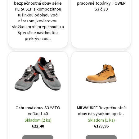
bezpečnostná obuv série
pracovné topánky TOWER
PERA S1P s kompozitnou
S3 č.39
tužinkou odolnou voči
nárazom, kevlarovou
vložkou proti prepichnutiu a
špeciálne navrhnutou
prekrývacou...
Ochranná obuv S3 YATO
MILWAUKEE Bezpečnostná
veľkosť 40
obuv na vysokom opätku
FLEXTRED veľkosť 43 S3S
Skladom (2 ks)
Skladom (1 ks)
1M171311 ESD FO SR
€22,40
€173,95