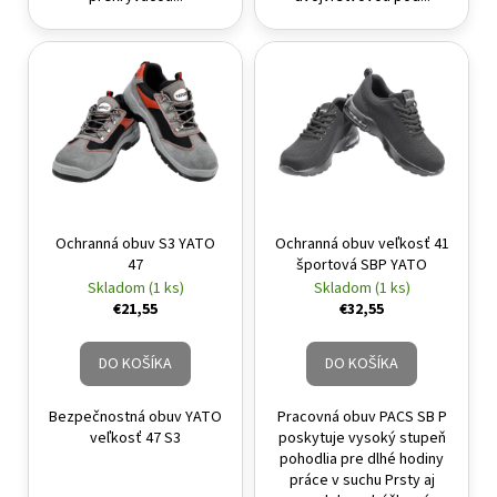
Ochranná obuv S3 YATO
Ochranná obuv veľkosť 41
47
športová SBP YATO
Skladom (1 ks)
Skladom (1 ks)
€21,55
€32,55
DO KOŠÍKA
DO KOŠÍKA
Bezpečnostná obuv YATO
Pracovná obuv PACS SB P
veľkosť 47 S3
poskytuje vysoký stupeň
pohodlia pre dlhé hodiny
práce v suchu Prsty aj