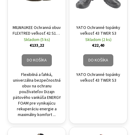
MILWAUKEE Ochranná obuv
YATO Ochranné topánky
FLEXTRED veľkosť 42 S1PS
veľkosť 43 TWER S3
1L110133 ESD FO SR
Skladom (5 ks)
Skladom (2 ks)
€133,22
€22,40
DO KOŠÍKA
DO KOŠÍKA
Flexibilná a ľahká,
YATO Ochranné topánky
univerzálna bezpečnostná
veľkosť 43 TWER S3
obuv na ochranu
používateľov Dizajn
pätového vankúša ENERGY
FOAM pre vynikajúcu
rekuperáciu energie a
maximálny komfort ...