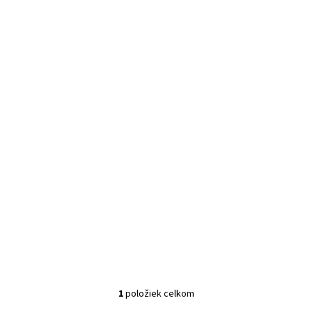
1
položiek celkom
Ovládacie prvky výpisu