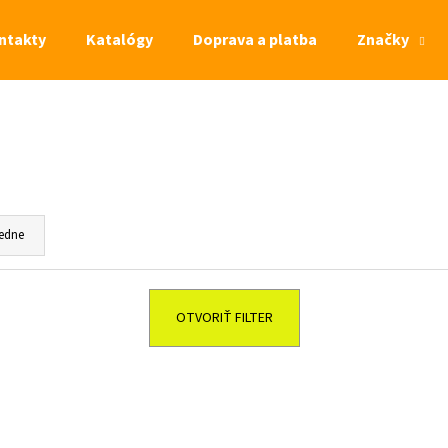
ntakty
Katalógy
Doprava a platba
Značky
Čo potrebujete nájsť?
HĽADAŤ
edne
OTVORIŤ FILTER