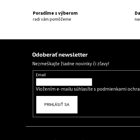
Poradíme s výberom
Da
radi vám pomôžeme
na
Zápätie
Odoberať newsletter
Nezmeškajte žiadne novinky či zľavy!
Email
Vložením e-mailu súhlasíte s
podmienkami ochra
PRIHLÁSIŤ SA