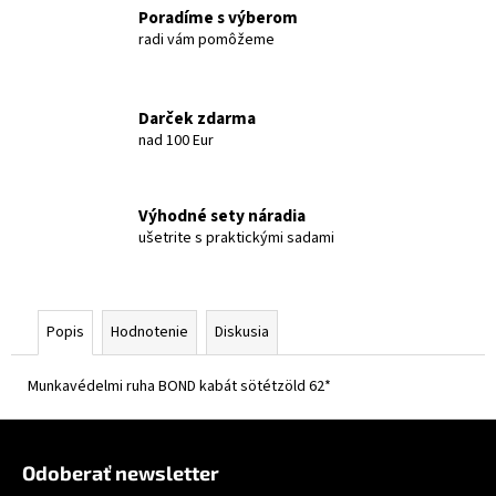
Poradíme s výberom
radi vám pomôžeme
Darček zdarma
nad 100 Eur
Výhodné sety náradia
ušetrite s praktickými sadami
Popis
Hodnotenie
Diskusia
Munkavédelmi ruha BOND kabát sötétzöld 62*
Zápätie
Odoberať newsletter