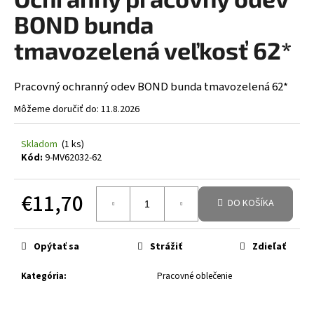
á
BOND bunda
j
tmavozelená veľkosť 62*
s
ť
Pracovný ochranný odev BOND bunda tmavozelená 62*
?
Môžeme doručiť do:
11.8.2026
Skladom
(1 ks)
Kód:
9-MV62032-62
HĽADAŤ
€11,70
DO KOŠÍKA
Jednotková cena:
Opýtať sa
Strážiť
Zdieľať
Kategória
:
Pracovné oblečenie