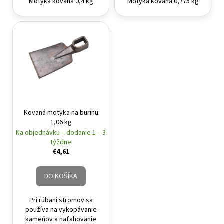
Motyka kovaná 0,4 kg
Motyka kovaná 0,775 kg
Kovaná motyka na burinu
1,06 kg
Na objednávku – dodanie 1 – 3
týždne
€4,61
DO KOŠÍKA
Pri rúbaní stromov sa
používa na vykopávanie
kameňov a naťahovanie