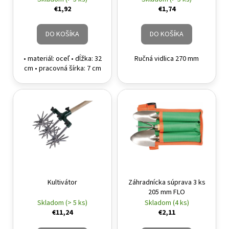
€1,92
€1,74
DO KOŠÍKA
DO KOŠÍKA
• materiál: oceľ • dĺžka: 32
Ručná vidlica 270 mm
cm • pracovná šírka: 7 cm
Kultivátor
Záhradnícka súprava 3 ks
205 mm FLO
Skladom (> 5 ks)
Skladom (4 ks)
€11,24
€2,11