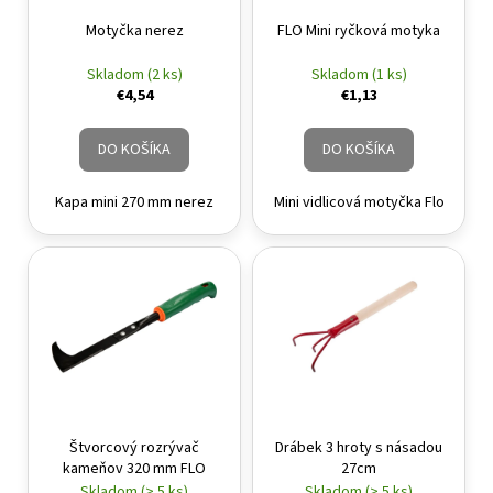
á
Motyčka nerez
FLO Mini ryčková motyka
j
Skladom (2 ks)
Skladom (1 ks)
s
€4,54
€1,13
ť
?
DO KOŠÍKA
DO KOŠÍKA
Kapa mini 270 mm nerez
Mini vidlicová motyčka Flo
HĽADAŤ
Štvorcový rozrývač
Drábek 3 hroty s násadou
kameňov 320 mm FLO
27cm
Skladom (> 5 ks)
Skladom (> 5 ks)