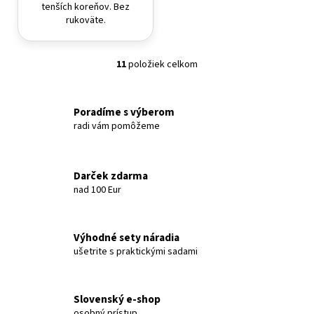
tenších koreňov. Bez
rukoväte.
11
položiek celkom
Ovládacie prvky výpisu
Poradíme s výberom
radi vám pomôžeme
Darček zdarma
nad 100 Eur
Výhodné sety náradia
ušetrite s praktickými sadami
Slovenský e-shop
osobný prístup