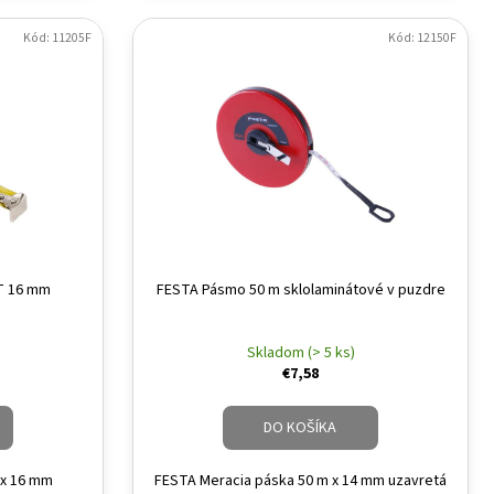
Kód: 11205F
Kód: 12150F
T 16 mm
FESTA Pásmo 50 m sklolaminátové v puzdre
Skladom (> 5 ks)
€7,58
DO KOŠÍKA
 x 16 mm
FESTA Meracia páska 50 m x 14 mm uzavretá