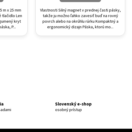
: 5 m x 25 mm
Vlastnosti Silný magnet v prednej časti pásky,
 tlačidlo Len
takže ju možno ľahko zavesiť buď na rovný
gumený kryt
povrch alebo na okrúhlu rúrku Kompaktný a
ska, P...
ergonomický dizajn Páska, ktorú mo...
ia
Slovenský e-shop
 sadami
osobný prístup