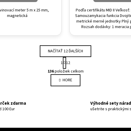
vinovací meter 5 m x 25 mm,
Podľa certifikátu MID II Veľkosť
magnetická
Samouzamykacia funkcia Dvojité
metrické merné jednotky Plný 
Rozsah dodávky: 1 meracia pá
NAČÍTAŤ 12 ĎALŠÍCH
Stránkovanie
1
12
Ovládacie prvky výpisu
136
položiek celkom
HORE
rček zdarma
Výhodné sety nárad
d 100 Eur
ušetrite s praktickými