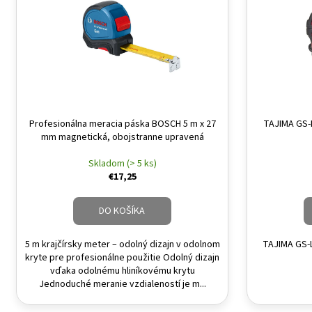
Profesionálna meracia páska BOSCH 5 m x 27
TAJIMA GS-
mm magnetická, obojstranne upravená
Skladom (> 5 ks)
€17,25
DO KOŠÍKA
5 m krajčírsky meter – odolný dizajn v odolnom
TAJIMA GS-L
kryte pre profesionálne použitie Odolný dizajn
vďaka odolnému hliníkovému krytu
Jednoduché meranie vzdialeností je m...