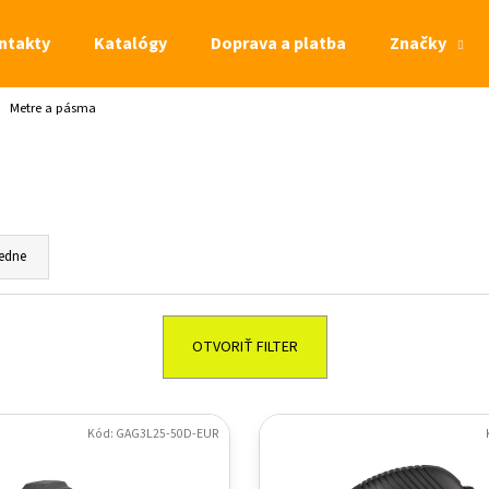
ntakty
Katalógy
Doprava a platba
Značky
Metre a pásma
Čo potrebujete nájsť?
HĽADAŤ
edne
OTVORIŤ FILTER
Kód: GAG3L25-50D-EUR