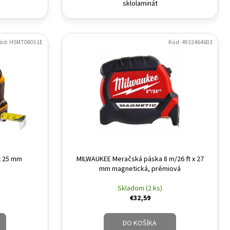
sklolaminát
ód: HSMT08051E
Kód: 4932464603
x 25 mm
MILWAUKEE Meračská páska 8 m/26 ft x 27
mm magnetická, prémiová
Skladom (2 ks)
€32,59
DO KOŠÍKA