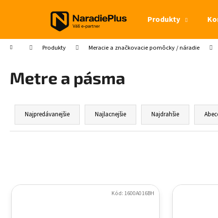
Košík
Prejsť na obsah
Produkty
Ko
Späť
Späť
do
do
Domov
Produkty
Meracie a značkovacie pomôcky / náradie
obchodu
obchodu
Metre a pásma
Radenie produktov
Najpredávanejšie
Najlacnejšie
Najdrahšie
Abec
Výpis produktov
Kód: 1600A016BH