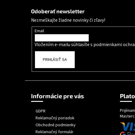
Zápätie
Odoberať newsletter
Nezmeškajte žiadne novinky či zľavy!
Email
Vložením e-mailu súhlasíte s
podmienkami ochra
PRIHLÁSIŤ SA
Informácie pre vás
Plat
Prijímam
GDPR
Masterc
Reklamačný poriadok
Obchodné podmienky
Reklamačný formulár