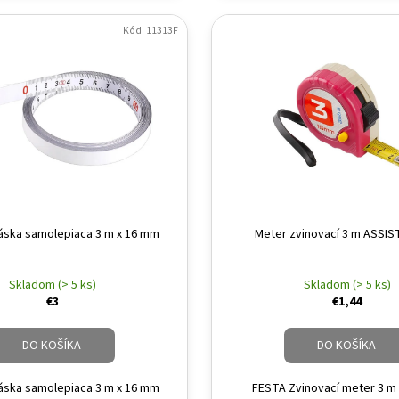
Kód: 11313F
áska samolepiaca 3 m x 16 mm
Meter zvinovací 3 m ASSIS
Skladom (> 5 ks)
Skladom (> 5 ks)
€3
€1,44
DO KOŠÍKA
DO KOŠÍKA
áska samolepiaca 3 m x 16 mm
FESTA Zvinovací meter 3 m