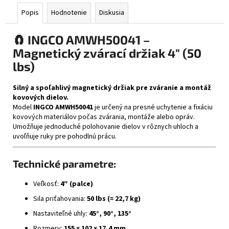
Popis
Hodnotenie
Diskusia
🧲 INGCO AMWH50041 –
Magnetický zvárací držiak 4" (50
lbs)
Silný a spoľahlivý magnetický držiak pre zváranie a montáž
kovových dielov.
Model
INGCO AMWH50041
je určený na presné uchytenie a fixáciu
kovových materiálov počas zvárania, montáže alebo opráv.
Umožňuje jednoduché polohovanie dielov v rôznych uhloch a
uvoľňuje ruky pre pohodlnú prácu.
Technické parametre:
Veľkosť:
4″ (palce)
Sila priťahovania:
50 lbs (≈ 22,7 kg)
Nastaviteľné uhly:
45°, 90°, 135°
Rozmery:
155 × 102 × 17,4 mm