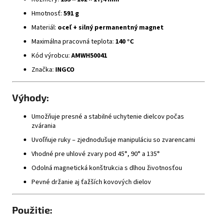
Hmotnosť:
591 g
Materiál:
oceľ + silný permanentný magnet
Maximálna pracovná teplota:
140 °C
Kód výrobcu:
AMWH50041
Značka:
INGCO
Výhody:
Umožňuje presné a stabilné uchytenie dielcov počas
zvárania
Uvoľňuje ruky – zjednodušuje manipuláciu so zvarencami
Vhodné pre uhlové zvary pod 45°, 90° a 135°
Odolná magnetická konštrukcia s dlhou životnosťou
Pevné držanie aj ťažších kovových dielov
Použitie: