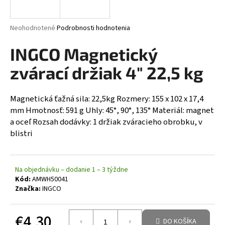
á
j
Priemerné hodnotenie produktu je 0,0 z 5 hviezdičiek.
Neohodnotené
Podrobnosti hodnotenia
s
INGCO Magnetický
ť
?
zvárací držiak 4" 22,5 kg
Magnetická ťažná sila: 22,5kg Rozmery: 155 x 102 x 17,4
mm Hmotnosť: 591 g Uhly: 45°, 90°, 135° Materiál: magnet
HĽADAŤ
a oceľ Rozsah dodávky: 1 držiak zváracieho obrobku, v
blistri
Na objednávku – dodanie 1 – 3 týždne
Kód:
AMWH50041
Značka:
INGCO
€4,30
DO KOŠÍKA