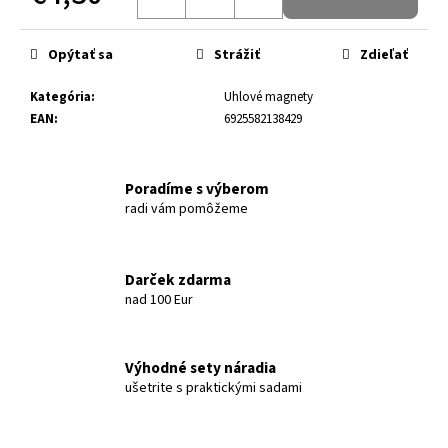
Jednotková cena:
Opýtať sa
Strážiť
Zdieľať
Kategória
:
Uhlové magnety
EAN
:
6925582138429
Poradíme s výberom
radi vám pomôžeme
Darček zdarma
nad 100 Eur
Výhodné sety náradia
ušetrite s praktickými sadami