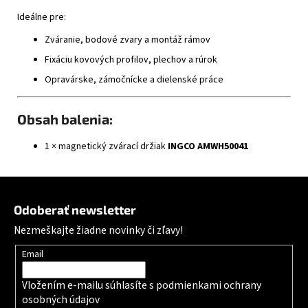
Ideálne pre:
Zváranie, bodové zvary a montáž rámov
Fixáciu kovových profilov, plechov a rúrok
Opravárske, zámočnícke a dielenské práce
Obsah balenia:
1 × magnetický zvárací držiak
INGCO AMWH50041
Zápätie
Odoberať newsletter
Nezmeškajte žiadne novinky či zľavy!
Email
Vložením e-mailu súhlasíte s
podmienkami ochrany
osobných údajov