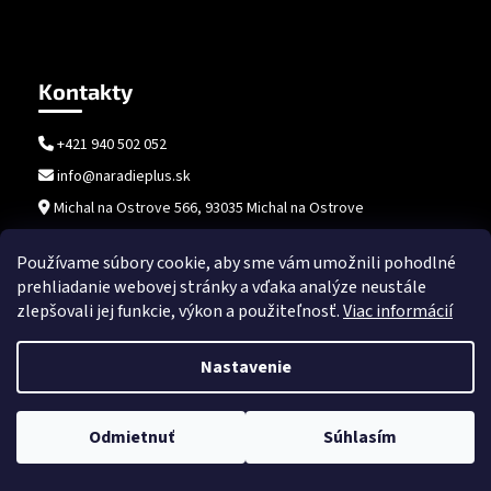
Kontakty
+421 940 502 052
info@naradieplus.sk
Michal na Ostrove 566, 93035 Michal na Ostrove
Používame súbory cookie, aby sme vám umožnili pohodlné
prehliadanie webovej stránky a vďaka analýze neustále
zlepšovali jej funkcie, výkon a použiteľnosť.
Viac informácií
Nastavenie
Vytvoril Shoptet
Copyright 2026
naradieplus.sk
. Všetky práva vyhradené.
Upraviť
Odmietnuť
Súhlasím
nastavenie cookies