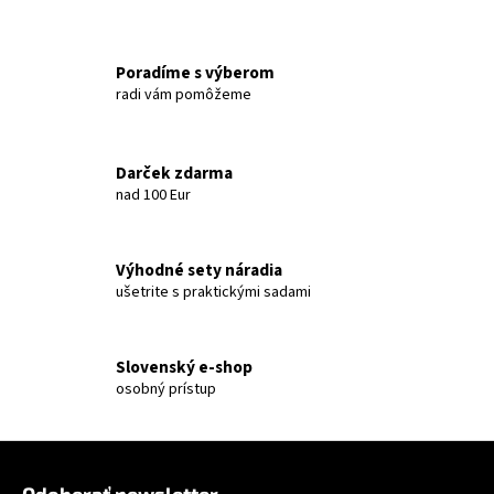
á
j
Poradíme s výberom
s
radi vám pomôžeme
ť
?
Darček zdarma
nad 100 Eur
HĽADAŤ
Výhodné sety náradia
ušetrite s praktickými sadami
Slovenský e-shop
osobný prístup
Zápätie