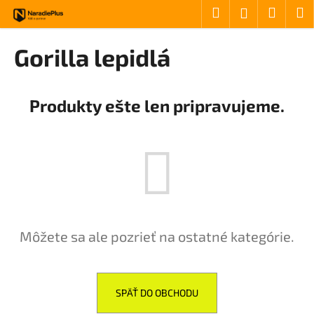
Košík
Prejsť na obsah
Hľadať
Nákup
M
Prihlásenie
Späť
Späť
Gorilla lepidlá
Č
o
Produkty ešte len pripravujeme.
p
o
t
r
e
b
u
Môžete sa ale pozrieť na ostatné kategórie.
j
e
t
e
SPÄŤ DO OBCHODU
n