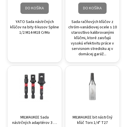
DO KOŠÍKA
DO KOŠÍKA
YATO Sada nástrčných
Sada račňových kľúčov z
kľúčov na bity 6 kusov Spline
chróm-vanádiovej ocele s 10
1/2 M14-M18 CrMo
starostlivo kalibrovanými
kľúčmi, ktoré zaisťujú
vysokú efektivitu práce v
servisnom stredisku aj v
domácej garáž...
MILWAUKEE Sada
MILWAUKEE bit nástrčný
nástrčných adaptérov 3 ks
kľúč Torx 1/4" T27