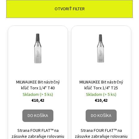
á
OTVORIŤ FILTER
j
s
Výpis produktov
ť
?
HĽADAŤ
MILWAUKEE Bit nástrčný
MILWAUKEE Bit nástrčný
kľúč Torx 1/4" T40
kľúč Torx 1/4" T25
Skladom (> 5 ks)
Skladom (> 5 ks)
€10,42
€10,42
DO KOŠÍKA
DO KOŠÍKA
Strana FOUR FLAT™ na
Strana FOUR FLAT™ na
zásuvke zabraňuje rolovaniu
zásuvke zabraňuje rolovaniu