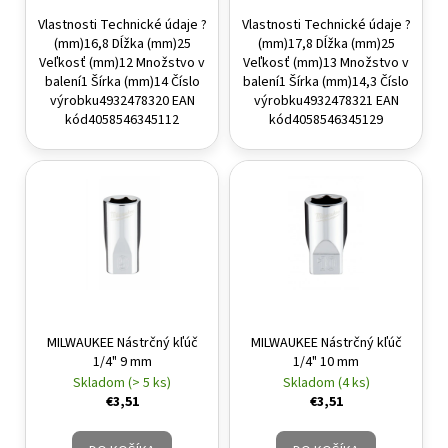
Vlastnosti Technické údaje ?
Vlastnosti Technické údaje ?
(mm)16,8 Dĺžka (mm)25
(mm)17,8 Dĺžka (mm)25
Veľkosť (mm)12 Množstvo v
Veľkosť (mm)13 Množstvo v
balení1 Šírka (mm)14 Číslo
balení1 Šírka (mm)14,3 Číslo
výrobku4932478320 EAN
výrobku4932478321 EAN
kód4058546345112
kód4058546345129
MILWAUKEE Nástrčný kľúč
MILWAUKEE Nástrčný kľúč
1/4" 9 mm
1/4" 10 mm
Skladom (> 5 ks)
Skladom (4 ks)
€3,51
€3,51