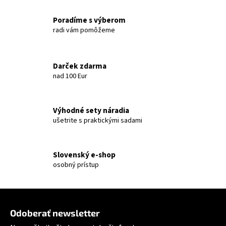
Poradíme s výberom
radi vám pomôžeme
Darček zdarma
nad 100 Eur
Výhodné sety náradia
ušetrite s praktickými sadami
Slovenský e-shop
osobný prístup
Zápätie
Odoberať newsletter