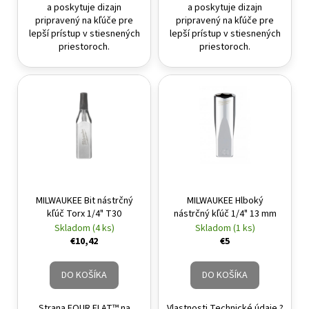
a poskytuje dizajn
a poskytuje dizajn
pripravený na kľúče pre
pripravený na kľúče pre
lepší prístup v stiesnených
lepší prístup v stiesnených
priestoroch.
priestoroch.
MILWAUKEE Bit nástrčný
MILWAUKEE Hlboký
kľúč Torx 1/4" T30
nástrčný kľúč 1/4" 13 mm
Skladom (4 ks)
Skladom (1 ks)
€10,42
€5
DO KOŠÍKA
DO KOŠÍKA
Strana FOUR FLAT™ na
Vlastnosti Technické údaje ?