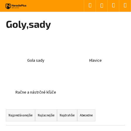
Košík
Prejsť na obsah
Hľadať
Nákup
M
Prihlásenie
Späť
Späť
Goly,sady
Č
o
p
o
Gola sady
Hlavice
t
r
e
b
u
Račne a nástrčné kľúče
j
e
Radenie produktov
t
Najpredávanejšie
Najlacnejšie
Najdrahšie
Abecedne
e
n