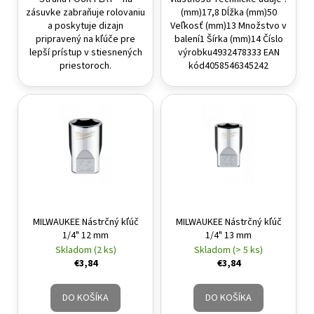
zásuvke zabraňuje rolovaniu
(mm)17,8 Dĺžka (mm)50
a poskytuje dizajn
Veľkosť (mm)13 Množstvo v
pripravený na kľúče pre
balení1 Šírka (mm)14 Číslo
lepší prístup v stiesnených
výrobku4932478333 EAN
priestoroch.
kód4058546345242
MILWAUKEE Nástrčný kľúč
MILWAUKEE Nástrčný kľúč
1/4" 12 mm
1/4" 13 mm
Skladom (2 ks)
Skladom (> 5 ks)
€3,84
€3,84
DO KOŠÍKA
DO KOŠÍKA