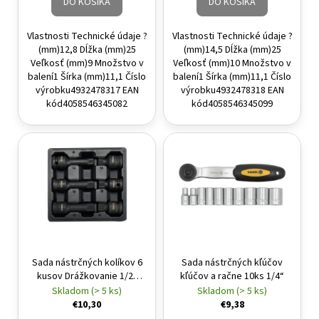
DO KOŠÍKA
DO KOŠÍKA
Vlastnosti Technické údaje ?
Vlastnosti Technické údaje ?
(mm)12,8 Dĺžka (mm)25
(mm)14,5 Dĺžka (mm)25
Veľkosť (mm)9 Množstvo v
Veľkosť (mm)10 Množstvo v
balení1 Šírka (mm)11,1 Číslo
balení1 Šírka (mm)11,1 Číslo
výrobku4932478317 EAN
výrobku4932478318 EAN
kód4058546345082
kód4058546345099
Sada nástrčných kolíkov 6
Sada nástrčných kľúčov
kusov Drážkovanie 1/2"
kľúčov a račne 10ks 1/4“
M14-M18 CrMo YATO
Skladom (> 5 ks)
Skladom (> 5 ks)
€10,30
€9,38