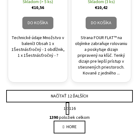
1/4" Hex -> 1/2", 3/8", 1/4"
Skladom (> 5 ks)
Skladom (3 ks)
štvorhran
€10,56
€10,42
DO KOŠÍKA
DO KOŠÍKA
Technické údaje Množstvo v
Strana FOUR FLAT™ na
balení3 Obsah 1 x
objímke zabraňuje rolovaniu
1Šestnásťročný - 1 obdĺžnik,
a poskytuje dizajn
1 x 1Šestnásťročný - ?
pripravený na kľúč. Tenký
dizajn pre lepší prístup v
stiesnených priestoroch.
Kované z jedného ...
NAČÍTAŤ 12 ĎALŠÍCH
Stránkovanie
1
116
Ovládacie prvky výpisu
1390
položiek celkom
HORE