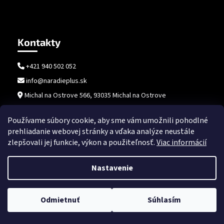
Kontakty
+421 940 502 052
info@naradieplus.sk
Michal na Ostrove 566, 93035 Michal na Ostrove
Používame súbory cookie, aby sme vám umožnili pohodlné
prehliadanie webovej stránky a vďaka analýze neustále
zlepšovali jej funkcie, výkon a použiteľnosť.
Viac informácií
Nastavenie
Vytvoril Shoptet
Copyright 2026
naradieplus.sk
. Všetky práva vyhradené.
Upraviť
Odmietnuť
Súhlasím
nastavenie cookies