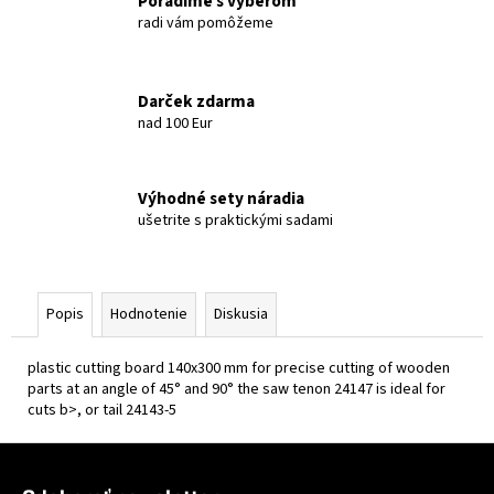
Poradíme s výberom
radi vám pomôžeme
Darček zdarma
nad 100 Eur
Výhodné sety náradia
ušetrite s praktickými sadami
Popis
Hodnotenie
Diskusia
plastic cutting board 140x300 mm for precise cutting of wooden
parts at an angle of 45° and 90° the saw tenon 24147 is ideal for
cuts b>, or tail 24143-5
Zápätie