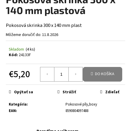
á
140 mm plastová
j
s
Pokosová skrinka 300 x 140 mm plast
ť
Môžeme doručiť do:
11.8.2026
?
Skladom
(4 ks)
Kód:
24133F
HĽADAŤ
€5,20
DO KOŠÍKA
Jednotková cena:
Opýtať sa
Strážiť
Zdieľať
Kategória
:
Pokosové píly,boxy
EAN
:
8590804097488