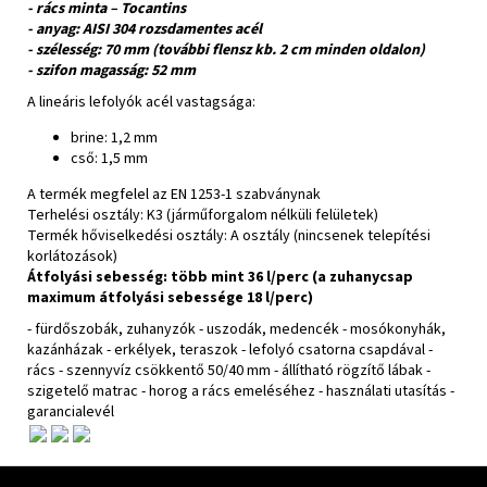
- rács minta – Tocantins
- anyag: AISI 304 rozsdamentes acél
- szélesség: 70 mm (további flensz kb. 2 cm minden oldalon)
- szifon magasság: 52 mm
A lineáris lefolyók acél vastagsága:
brine: 1,2 mm
cső: 1,5 mm
A termék megfelel az EN 1253-1 szabványnak
Terhelési osztály: K3 (járműforgalom nélküli felületek)
Termék hőviselkedési osztály: A osztály (nincsenek telepítési
korlátozások)
Átfolyási sebesség: több mint 36 l/perc (a zuhanycsap
maximum átfolyási sebessége 18 l/perc)
- fürdőszobák, zuhanyzók - uszodák, medencék - mosókonyhák,
kazánházak - erkélyek, teraszok - lefolyó csatorna csapdával -
rács - szennyvíz csökkentő 50/40 mm - állítható rögzítő lábak -
szigetelő matrac - horog a rács emeléséhez - használati utasítás -
garancialevél
Zápätie