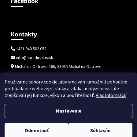
Facebook
Kontakty
+421 940 502 052
info@naradieplus.sk
Michal na Ostrove 566, 93035 Michal na Ostrove
Používame súbory cookie, aby sme vám umožnili pohodlné
prehliadanie webovej stránky a vďaka analýze neustále
zlepšovali jej funkcie, výkon a použiteľnosť.
Viac informácií
Nastavenie
Vytvoril Shoptet
Copyright 2026
naradieplus.sk
. Všetky práva vyhradené.
Upraviť
Odmietnuť
Súhlasím
nastavenie cookies