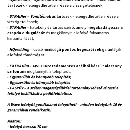
tartozék
– elengedhetetlen része a vízszigetelésnek;
-
STRAINer
–
Tömítőmatrac
tartozék – elengedhetetlen része a
vízszigetelésnek;
-
STRAINer
– hatékony és tartós szűrő, amely
megakadályozza a
csapda eldugulását
és megkönnyíti a lefolyó folyamatos
karbantartását;
-
HQwelding
– kiváló minőségű
pontos hegesztések
garantálják
a lefolyó tömörségét;
-
EXTRAslim
–
AISI 304 rozsdamentes acélból
készült
alacsony
szifon
ami megkönnyíti a telepítést;
-
Egyszerűbb és könnyebb telepítés;
-
Egyszerűbb és könnyebb telepítés
-
EASYfix
– a széles magasságállítási tartomány lehetővé teszi a
lefolyó
beállítását
a padlófelülethez.
A Wave lefolyót
gondtalanul
telepítheti – minden lefolyónk
10 év
garanciával
rendelkezik!
Adatok:
- lefolyó hossza: 70 cm