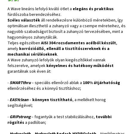
A Wave lineáris lefolyó kiváló ötlet a
elegáns és praktikus
fürdőszoba berendezéséhez.
Széles választék
áll rendelkezésre különböző méretekben, így
optimálisan illeszthető a zuhanyzó vagy a csempe méreteihez, és
nagyobb szabadságot biztosít a zuhanyzó tervezésében, mint a
hagyományos zuhanytálcák.
Teljes egészében
AISI 304 rozsdamentes acélból készült
,
amely
korrózióálló, ellenáll a tisztítószereknek és a
mechanikai sérüléseknek
.
A Wave zuhanyzó lefolyók olyan kiegészítőkkel vannak
felszerelve, amelyek
kényelmes és hatékony működést
garantálnak sok éven át:
-
SMARTthru
– speciális ellenőrző ablak a
100% átjárhatóság
ellenőrzéséhez és a könnyű tisztításhoz;
-
EASYclean
–
könnyen tisztítható
, a mellékelt horog
segítségével;
-
GRIPstrong
– fogantyúk a test stabilizálásához,
további
rögzítés
a padlóban;
-
Hydrocloth
–
Hydrocloth
&ndash.HYDROcloth
– tömítőmatrac