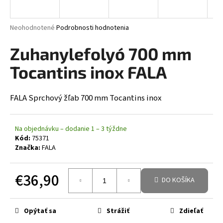
á
j
Priemerné hodnotenie produktu je 0,0 z 5 hviezdičiek.
Neohodnotené
Podrobnosti hodnotenia
s
Zuhanylefolyó 700 mm
ť
?
Tocantins inox FALA
FALA Sprchový žľab 700 mm Tocantins inox
HĽADAŤ
Na objednávku – dodanie 1 – 3 týždne
Kód:
75371
Značka:
FALA
€36,90
DO KOŠÍKA
Jednotková cena:
Opýtať sa
Strážiť
Zdieľať