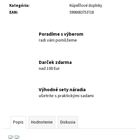
Kategória
:
Kúpeľňové doplnky
EAN
:
5906083753718
Poradíme s výberom
radi vám pomôžeme
Darček zdarma
nad 100 Eur
Výhodné sety náradia
ušetrite s praktickými sadami
Popis
Hodnotenie
Diskusia