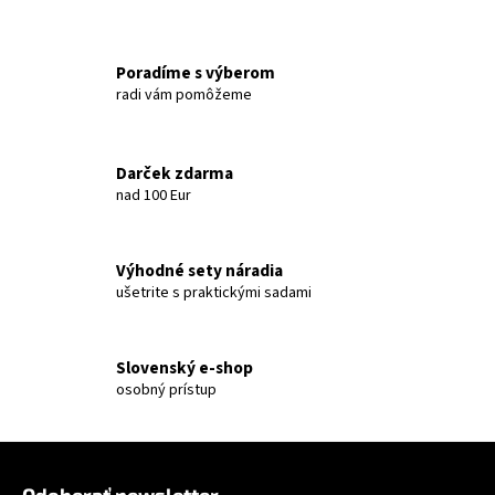
á
j
Poradíme s výberom
s
radi vám pomôžeme
ť
?
Darček zdarma
nad 100 Eur
HĽADAŤ
Výhodné sety náradia
ušetrite s praktickými sadami
Slovenský e-shop
osobný prístup
Zápätie