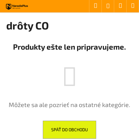
Košík
Prejsť na obsah
Hľadať
Nákup
M
Prihlásenie
Späť
Späť
drôty CO
Č
o
Produkty ešte len pripravujeme.
p
o
t
r
e
b
u
Môžete sa ale pozrieť na ostatné kategórie.
j
e
t
e
SPÄŤ DO OBCHODU
n