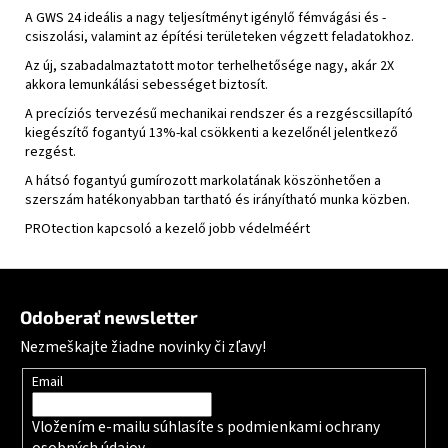
A GWS 24 ideális a nagy teljesítményt igénylő fémvágási és -
csiszolási, valamint az építési területeken végzett feladatokhoz.
Az új, szabadalmaztatott motor terhelhetősége nagy, akár 2X
akkora lemunkálási sebességet biztosít.
A precíziós tervezésű mechanikai rendszer és a rezgéscsillapító
kiegészítő fogantyú 13%-kal csökkenti a kezelőnél jelentkező
rezgést.
A hátsó fogantyú gumírozott markolatának köszönhetően a
szerszám hatékonyabban tartható és irányítható munka közben.
PROtection kapcsoló a kezelő jobb védelméért
Zápätie
Odoberať newsletter
Nezmeškajte žiadne novinky či zľavy!
Email
Vložením e-mailu súhlasíte s
podmienkami ochrany