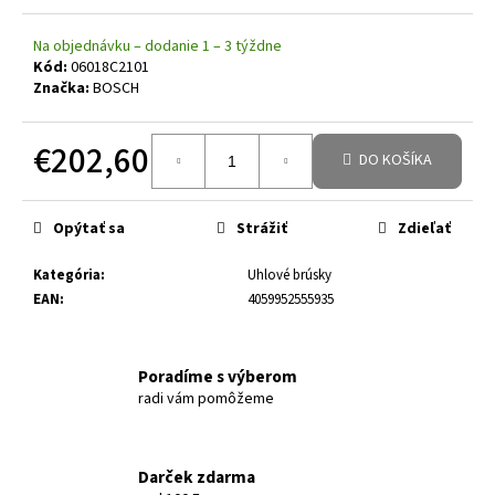
Na objednávku – dodanie 1 – 3 týždne
Kód:
06018C2101
Značka:
BOSCH
€202,60
DO KOŠÍKA
Jednotková cena:
Opýtať sa
Strážiť
Zdieľať
Kategória
:
Uhlové brúsky
EAN
:
4059952555935
Poradíme s výberom
radi vám pomôžeme
Darček zdarma