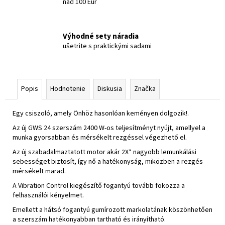
nad 100 Eur
Výhodné sety náradia
ušetrite s praktickými sadami
Popis
Hodnotenie
Diskusia
Značka
Egy csiszoló, amely Önhöz hasonlóan keményen dolgozik!.
Az új GWS 24 szerszám 2400 W-os teljesítményt nyújt, amellyel a
munka gyorsabban és mérsékelt rezgéssel végezhető el.
Az új szabadalmaztatott motor akár 2X* nagyobb lemunkálási
sebességet biztosít, így nő a hatékonyság, miközben a rezgés
mérsékelt marad.
A Vibration Control kiegészítő fogantyú tovább fokozza a
felhasználói kényelmet.
Emellett a hátsó fogantyú gumírozott markolatának köszönhetően
a szerszám hatékonyabban tartható és irányítható.