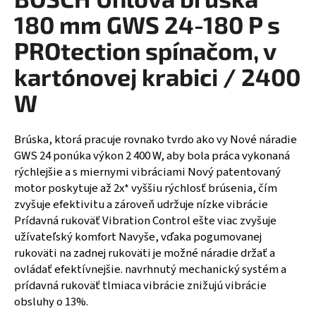
á
180 mm GWS 24-180 P s
j
PROtection spínačom, v
s
kartónovej krabici / 2400
ť
?
W
Brúska, ktorá pracuje rovnako tvrdo ako vy Nové náradie
GWS 24 ponúka výkon 2 400 W, aby bola práca vykonaná
HĽADAŤ
rýchlejšie a s miernymi vibráciami Nový patentovaný
motor poskytuje až 2x* vyššiu rýchlosť brúsenia, čím
zvyšuje efektivitu a zároveň udržuje nízke vibrácie
Prídavná rukoväť Vibration Control ešte viac zvyšuje
užívateľský komfort Navyše, vďaka pogumovanej
rukoväti na zadnej rukoväti je možné náradie držať a
ovládať efektívnejšie. navrhnutý mechanický systém a
prídavná rukoväť tlmiaca vibrácie znižujú vibrácie
obsluhy o 13%.