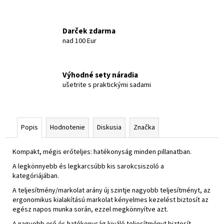
Darček zdarma
nad 100 Eur
Výhodné sety náradia
ušetrite s praktickými sadami
Popis
Hodnotenie
Diskusia
Značka
Kompakt, mégis erőteljes: hatékonyság minden pillanatban.
A legkönnyebb és legkarcsúbb kis sarokcsiszoló a
kategóriájában.
A teljesítmény/markolat arány új szintje nagyobb teljesítményt, az
ergonomikus kialakítású markolat kényelmes kezelést biztosít az
egész napos munka során, ezzel megkönnyítve azt.
A nagyobb erő és hatékonyság kiváló teljesítményt biztosít,