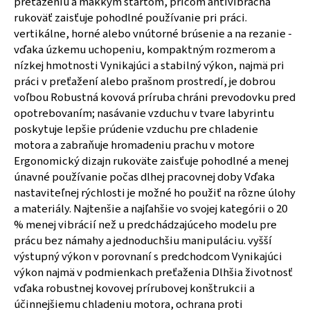
preťaženiu a mäkkým štartom, pričom antivibračná
rukoväť zaisťuje pohodlné používanie pri práci.
vertikálne, horné alebo vnútorné brúsenie a na rezanie -
vďaka úzkemu uchopeniu, kompaktným rozmerom a
nízkej hmotnosti Vynikajúci a stabilný výkon, najmä pri
práci v preťažení alebo prašnom prostredí, je dobrou
voľbou Robustná kovová príruba chráni prevodovku pred
opotrebovaním; nasávanie vzduchu v tvare labyrintu
poskytuje lepšie prúdenie vzduchu pre chladenie
motora a zabraňuje hromadeniu prachu v motore
Ergonomický dizajn rukoväte zaisťuje pohodlné a menej
únavné používanie počas dlhej pracovnej doby Vďaka
nastaviteľnej rýchlosti je možné ho použiť na rôzne úlohy
a materiály. Najtenšie a najľahšie vo svojej kategórii o 20
% menej vibrácií než u predchádzajúceho modelu pre
prácu bez námahy a jednoduchšiu manipuláciu. vyšší
výstupný výkon v porovnaní s predchodcom Vynikajúci
výkon najmä v podmienkach preťaženia Dlhšia životnosť
vďaka robustnej kovovej prírubovej konštrukcii a
účinnejšiemu chladeniu motora, ochrana proti