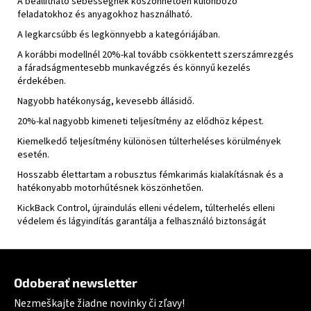
A beállítható sebességnek köszönhetően különböző
feladatokhoz és anyagokhoz használható.
A legkarcsúbb és legkönnyebb a kategóriájában.
A korábbi modellnél 20%-kal tovább csökkentett szerszámrezgés
a fáradságmentesebb munkavégzés és könnyű kezelés
érdekében.
Nagyobb hatékonyság, kevesebb állásidő.
20%-kal nagyobb kimeneti teljesítmény az elődhöz képest.
Kiemelkedő teljesítmény különösen túlterheléses körülmények
esetén.
Hosszabb élettartam a robusztus fémkarimás kialakításnak és a
hatékonyabb motorhűtésnek köszönhetően.
KickBack Control, újraindulás elleni védelem, túlterhelés elleni
védelem és lágyindítás garantálja a felhasználó biztonságát
Zápätie
Odoberať newsletter
Nezmeškajte žiadne novinky či zľavy!