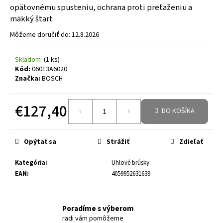
opätovnému spusteniu, ochrana proti preťaženiu a
mäkký štart
Môžeme doručiť do:
12.8.2026
Skladom
(1 ks)
Kód:
06013A6020
Značka:
BOSCH
€127,40
DO KOŠÍKA
Jednotková cena:
Opýtať sa
Strážiť
Zdieľať
Kategória
:
Uhlové brúsky
EAN
:
4059952631639
Poradíme s výberom
radi vám pomôžeme