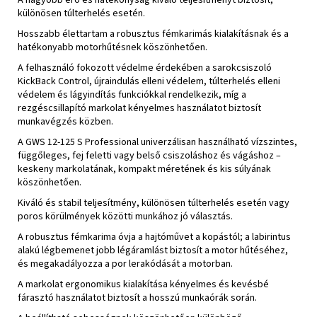
különösen túlterhelés esetén.
Hosszabb élettartam a robusztus fémkarimás kialakításnak és a
hatékonyabb motorhűtésnek köszönhetően.
A felhasználó fokozott védelme érdekében a sarokcsiszoló
KickBack Control, újraindulás elleni védelem, túlterhelés elleni
védelem és lágyindítás funkciókkal rendelkezik, míg a
rezgéscsillapító markolat kényelmes használatot biztosít
munkavégzés közben.
A GWS 12-125 S Professional univerzálisan használható vízszintes,
függőleges, fej feletti vagy belső csiszoláshoz és vágáshoz –
keskeny markolatának, kompakt méretének és kis súlyának
köszönhetően.
Kiváló és stabil teljesítmény, különösen túlterhelés esetén vagy
poros körülmények közötti munkához jó választás.
A robusztus fémkarima óvja a hajtóművet a kopástól; a labirintus
alakú légbemenet jobb légáramlást biztosít a motor hűtéséhez,
és megakadályozza a por lerakódását a motorban.
A markolat ergonomikus kialakítása kényelmes és kevésbé
fárasztó használatot biztosít a hosszú munkaórák során.