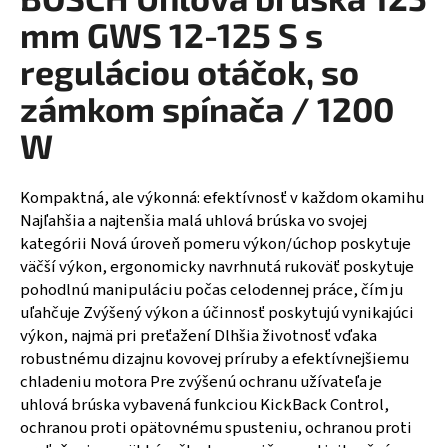
á
mm GWS 12-125 S s
j
reguláciou otáčok, so
s
zámkom spínača / 1200
ť
?
W
Kompaktná, ale výkonná: efektívnosť v každom okamihu
Najľahšia a najtenšia malá uhlová brúska vo svojej
HĽADAŤ
kategórii Nová úroveň pomeru výkon/úchop poskytuje
väčší výkon, ergonomicky navrhnutá rukoväť poskytuje
pohodlnú manipuláciu počas celodennej práce, čím ju
uľahčuje Zvýšený výkon a účinnosť poskytujú vynikajúci
výkon, najmä pri preťažení Dlhšia životnosť vďaka
robustnému dizajnu kovovej príruby a efektívnejšiemu
chladeniu motora Pre zvýšenú ochranu užívateľa je
uhlová brúska vybavená funkciou KickBack Control,
ochranou proti opätovnému spusteniu, ochranou proti