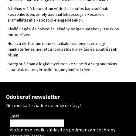
A felhasználó fokozottan védett a lapátos kapcsolónak
köszönhetően, amely azonnal lekapcsolja a készülék
áramellátását a kapcsoló elengedésekor.
Kiváló vágási és csiszolási élmény az igen hatékony 900 W-os
motor révén.
Hosszú élettartam nehéz munkakörülmények és nagy
munkaterhelés mellett a robusztus kialakítás és alkatrészek
révén.
Kategóriájában a legkönnyebben kezelhető az ergonomikus
lapátalak és tenyérbeillő fogantyúméret révén
Zápätie
Odoberať newsletter
Nezmeškajte žiadne novinky či zľavy!
Email
Vložením e-mailu súhlasíte s
podmienkami ochrany