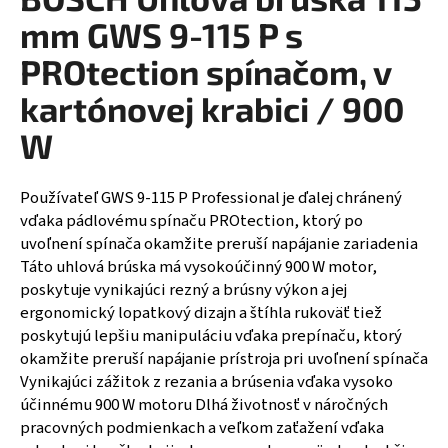
á
mm GWS 9-115 P s
j
PROtection spínačom, v
s
kartónovej krabici / 900
ť
?
W
Používateľ GWS 9-115 P Professional je ďalej chránený
vďaka pádlovému spínaču PROtection, ktorý po
HĽADAŤ
uvoľnení spínača okamžite preruší napájanie zariadenia
Táto uhlová brúska má vysokoúčinný 900 W motor,
poskytuje vynikajúci rezný a brúsny výkon a jej
ergonomický lopatkový dizajn a štíhla rukoväť tiež
poskytujú lepšiu manipuláciu vďaka prepínaču, ktorý
okamžite preruší napájanie prístroja pri uvoľnení spínača
Vynikajúci zážitok z rezania a brúsenia vďaka vysoko
účinnému 900 W motoru Dlhá životnosť v náročných
pracovných podmienkach a veľkom zaťažení vďaka