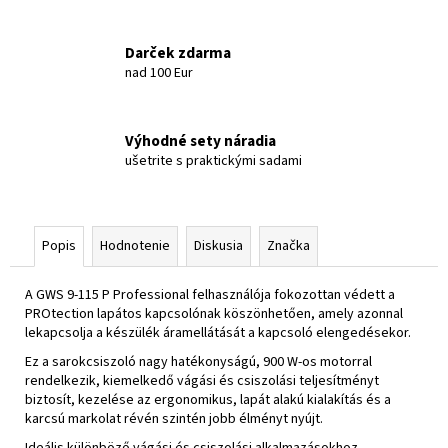
Darček zdarma
nad 100 Eur
Výhodné sety náradia
ušetrite s praktickými sadami
Popis
Hodnotenie
Diskusia
Značka
A GWS 9-115 P Professional felhasználója fokozottan védett a
PROtection lapátos kapcsolónak köszönhetően, amely azonnal
lekapcsolja a készülék áramellátását a kapcsoló elengedésekor.
Ez a sarokcsiszoló nagy hatékonyságú, 900 W-os motorral
rendelkezik, kiemelkedő vágási és csiszolási teljesítményt
biztosít, kezelése az ergonomikus, lapát alakú kialakítás és a
karcsú markolat révén szintén jobb élményt nyújt.
Ideális különböző vágási és csiszolási alkalmazásokhoz.