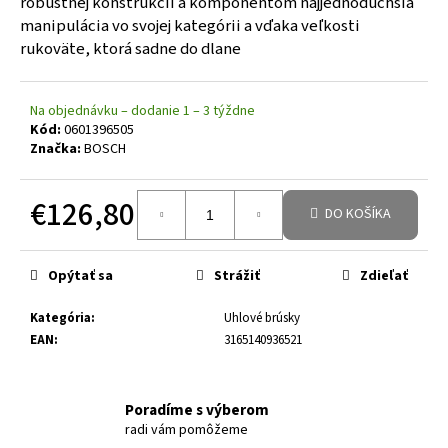
robustnej konštrukcii a komponentom najjednoduchšia
manipulácia vo svojej kategórii a vďaka veľkosti
rukoväte, ktorá sadne do dlane
Na objednávku – dodanie 1 – 3 týždne
Kód:
0601396505
Značka:
BOSCH
€126,80
DO KOŠÍKA
Jednotková cena:
Opýtať sa
Strážiť
Zdieľať
Kategória
:
Uhlové brúsky
EAN
:
3165140936521
Poradíme s výberom
radi vám pomôžeme