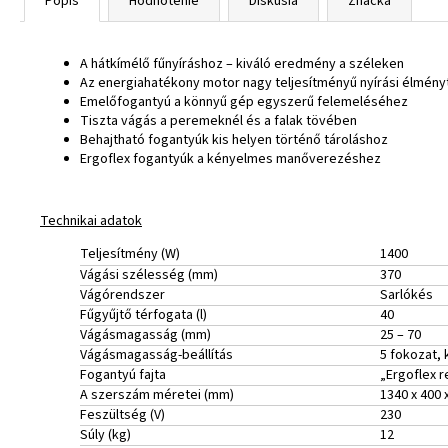
Popis
Hodnotenie
Diskusia
Značka
A hátkímélő fűnyíráshoz – kiváló eredmény a széleken
Az energiahatékony motor nagy teljesítményű nyírási élmén
Emelőfogantyú a könnyű gép egyszerű felemeléséhez
Tiszta vágás a peremeknél és a falak tövében
Behajtható fogantyúk kis helyen történő tároláshoz
Ergoflex fogantyúk a kényelmes manőverezéshez
Technikai adatok
Teljesítmény (W)
1400
Vágási szélesség (mm)
370
Vágórendszer
Sarlókés
Fűgyűjtő térfogata (l)
40
Vágásmagasság (mm)
25 – 70
Vágásmagasság-beállítás
5 fokozat, 
Fogantyú fajta
„Ergoflex 
A szerszám méretei (mm)
1340 x 400 
Feszültség (V)
230
Súly (kg)
12