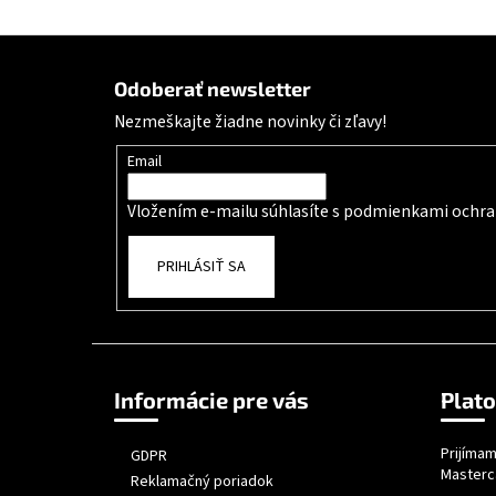
Zápätie
Odoberať newsletter
Nezmeškajte žiadne novinky či zľavy!
Email
Vložením e-mailu súhlasíte s
podmienkami ochra
PRIHLÁSIŤ SA
Informácie pre vás
Plat
Prijímam
GDPR
Masterc
Reklamačný poriadok