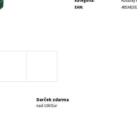
Kategória
:
Kosačky 
EAN
:
40534233
Darček zdarma
nad 100 Eur