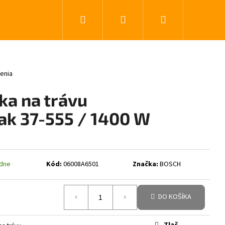
Hľadať
Prihlásenie
Nákupný koší
0 z 5 hviezdičiek.
enia
a na trávu
ak 37-555 / 1400 W
ždne
Kód:
06008A6501
Značka:
BOSCH
DO KOŠÍKA
Tlač