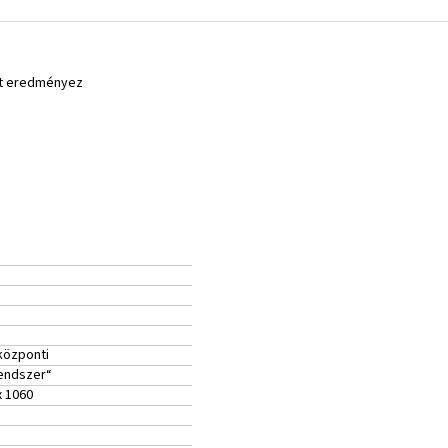
yt eredményez
központi
rendszer“
x 1060