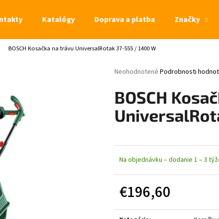
ntakty
Katalógy
Doprava a platba
Značky
BOSCH Kosačka na trávu UniversalRotak 37-555 / 1400 W
Čo potrebujete nájsť?
Priemerné hodnotenie produktu je 0,
Neohodnotené
Podrobnosti hodnot
HĽADAŤ
BOSCH Kosačk
UniversalRot
Na objednávku – dodanie 1 – 3 tý
€196,60
Jednotková cena: