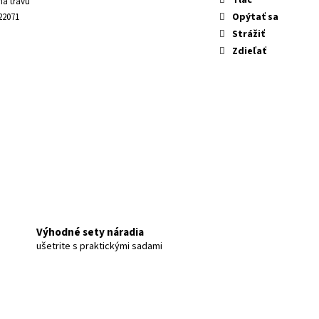
na trávu
Opýtať sa
22071
Strážiť
Zdieľať
Výhodné sety náradia
ušetrite s praktickými sadami