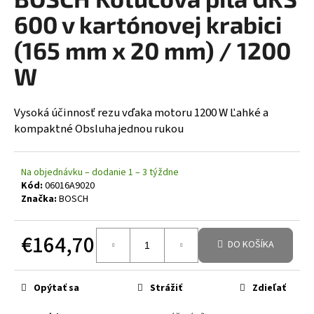
á
600 v kartónovej krabici
j
(165 mm x 20 mm) / 1200
s
W
ť
?
Vysoká účinnosť rezu vďaka motoru 1200 W Ľahké a
kompaktné Obsluha jednou rukou
HĽADAŤ
Na objednávku – dodanie 1 – 3 týždne
Kód:
06016A9020
Značka:
BOSCH
€164,70
DO KOŠÍKA
Jednotková cena:
Opýtať sa
Strážiť
Zdieľať