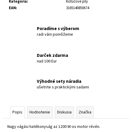
Kategória
:
Kotúčové píly
EAN
:
3165140850674
Poradíme s výberom
radi vám pomôžeme
Darček zdarma
nad 100 Eur
Výhodné sety náradia
ušetrite s praktickými sadami
Popis
Hodnotenie
Diskusia
Značka
Nagy vágási hatékonyság az 1200 W-os motor révén.