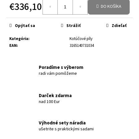
€336,10
DO KOŠÍKA
Jednotková cena:
Opýtať sa
Strážiť
Zdieľať
Kategória
:
Kotúčové píly
EAN
:
3165140731034
Poradíme s výberom
radi vám pomôžeme
Darček zdarma
nad 100 Eur
Výhodné sety náradia
ušetrite s praktickými sadami