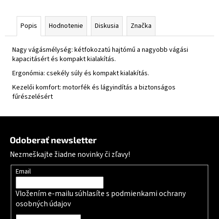
Popis
Hodnotenie
Diskusia
Značka
Nagy vágásmélység: kétfokozatú hajtómű a nagyobb vágási
kapacitásért és kompakt kialakítás.
Ergonómia: csekély súly és kompakt kialakítás.
Kezelői komfort: motorfék és lágyindítás a biztonságos
fűrészelésért
Zápätie
Odoberať newsletter
Nezmeškajte žiadne novinky či zľavy!
Email
Vložením e-mailu súhlasíte s
podmienkami ochrany
osobných údajov