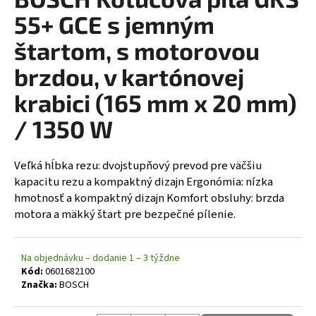
á
55+ GCE s jemným
j
štartom, s motorovou
s
brzdou, v kartónovej
ť
?
krabici (165 mm x 20 mm)
/ 1350 W
HĽADAŤ
Veľká hĺbka rezu: dvojstupňový prevod pre väčšiu
kapacitu rezu a kompaktný dizajn Ergonómia: nízka
hmotnosť a kompaktný dizajn Komfort obsluhy: brzda
motora a mäkký štart pre bezpečné pílenie.
Na objednávku – dodanie 1 – 3 týždne
Kód:
0601682100
Značka:
BOSCH