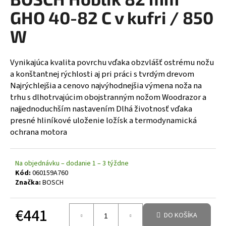
á
GHO 40-82 C v kufri / 850
j
W
s
ť
Vynikajúca kvalita povrchu vďaka obzvlášť ostrému nožu
?
a konštantnej rýchlosti aj pri práci s tvrdým drevom
Najrýchlejšia a cenovo najvýhodnejšia výmena noža na
trhu s dlhotrvajúcim obojstranným nožom Woodrazor a
najjednoduchším nastavením Dlhá životnosť vďaka
HĽADAŤ
presné hliníkové uloženie ložísk a termodynamická
ochrana motora
Na objednávku – dodanie 1 – 3 týždne
Kód:
060159A760
Značka:
BOSCH
€441
DO KOŠÍKA