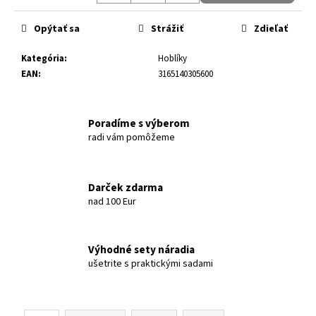
Jednotková cena:
Opýtať sa
Strážiť
Zdieľať
Kategória
:
Hoblíky
EAN
:
3165140305600
Poradíme s výberom
radi vám pomôžeme
Darček zdarma
nad 100 Eur
Výhodné sety náradia
ušetrite s praktickými sadami