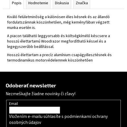
Popis
Hodnotenie
Diskusia
Značka
Kiváló felületminőség a különösen éles késnek és az állandó
fordulatszámnak köszönhetően, még keményfában végzett
munka esetén is.
A piacon található leggyorsabb és költségkímélő késcsere a
hosszú élettartamú Woodrazor megfordítható késsel és a
legegyszerűbb beállítással.
Hosszú élettartam a precíz alumínium csapágyillesztésnek és
termodinamikus motorvédelemnek köszönhetően
Zápätie
Odoberať newsletter
Nezmeškajte žiadne novinky či zľavy!
Email
Vložením e-mailu súhlasíte s
podmienkami ochrany
osobných údajov