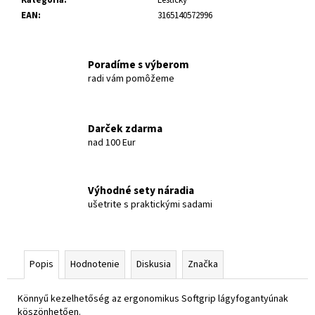
EAN
:
3165140572996
Poradíme s výberom
radi vám pomôžeme
Darček zdarma
nad 100 Eur
Výhodné sety náradia
ušetrite s praktickými sadami
Popis
Hodnotenie
Diskusia
Značka
Könnyű kezelhetőség az ergonomikus Softgrip lágyfogantyúnak
köszönhetően.