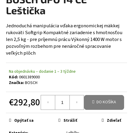
á
Leštička
j
s
Jednoduchá manipulácia vďaka ergonomickej mäkkej
ť
rukoväti Softgrip Kompaktné zariadenie s hmotnosťou
?
len 2,5 kg - pre príjemnú prácu Výkonný 1400 W motor s
pozvoľným rozbehom pre nenáročné spracovanie
veľkých plôch
HĽADAŤ
Na objednávku – dodanie 1 – 3 týždne
Kód:
0601389000
Značka:
BOSCH
€292,80
DO KOŠÍKA
Jednotková cena:
Opýtať sa
Strážiť
Zdieľať
Kategória
:
Leštičky