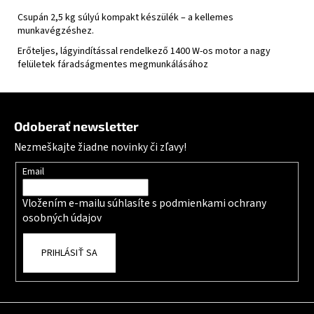
Csupán 2,5 kg súlyú kompakt készülék – a kellemes
munkavégzéshez.
Erőteljes, lágyindítással rendelkező 1400 W-os motor a nagy
felületek fáradságmentes megmunkálásához
Zápätie
Odoberať newsletter
Nezmeškajte žiadne novinky či zľavy!
Email
Vložením e-mailu súhlasíte s
podmienkami ochrany
osobných údajov
PRIHLÁSIŤ SA