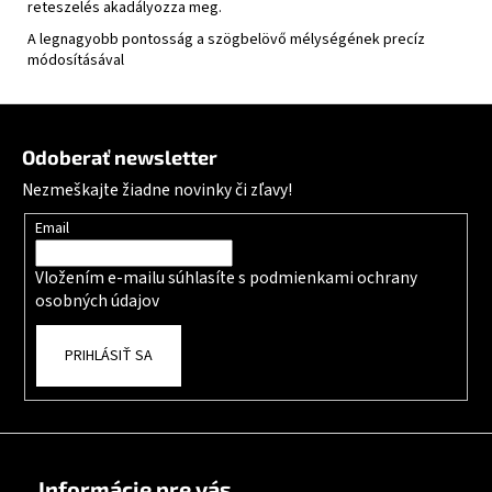
reteszelés akadályozza meg.
A legnagyobb pontosság a szögbelövő mélységének precíz
módosításával
Zápätie
Odoberať newsletter
Nezmeškajte žiadne novinky či zľavy!
Email
Vložením e-mailu súhlasíte s
podmienkami ochrany
osobných údajov
PRIHLÁSIŤ SA
Informácie pre vás