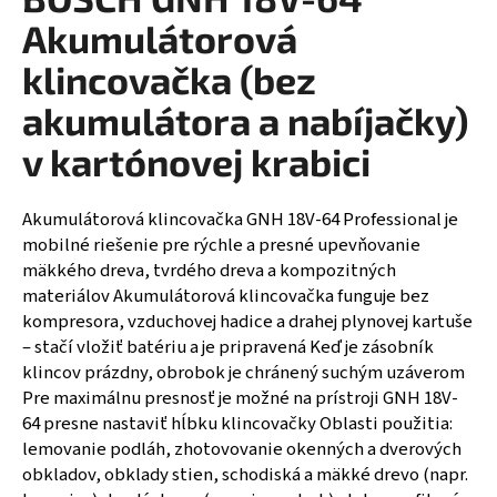
á
Akumulátorová
j
klincovačka (bez
s
akumulátora a nabíjačky)
ť
?
v kartónovej krabici
Akumulátorová klincovačka GNH 18V-64 Professional je
mobilné riešenie pre rýchle a presné upevňovanie
HĽADAŤ
mäkkého dreva, tvrdého dreva a kompozitných
materiálov Akumulátorová klincovačka funguje bez
kompresora, vzduchovej hadice a drahej plynovej kartuše
– stačí vložiť batériu a je pripravená Keď je zásobník
klincov prázdny, obrobok je chránený suchým uzáverom
Pre maximálnu presnosť je možné na prístroji GNH 18V-
64 presne nastaviť hĺbku klincovačky Oblasti použitia:
lemovanie podláh, zhotovovanie okenných a dverových
obkladov, obklady stien, schodiská a mäkké drevo (napr.