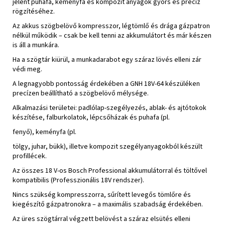
jelent puhafa, keményfa és kompozit anyagok gyors és precíz
rögzítéséhez.
Az akkus szögbelövő kompresszor, légtömlő és drága gázpatron
nélkül működik – csak be kell tenni az akkumulátort és már készen
is áll a munkára.
Ha a szögtár kiürül, a munkadarabot egy száraz lövés elleni zár
védi meg.
A legnagyobb pontosság érdekében a GNH 18V-64 készüléken
precízen beállítható a szögbelövő mélysége.
Alkalmazási területei: padlólap-szegélyezés, ablak- és ajtótokok
készítése, falburkolatok, lépcsőházak és puhafa (pl.
fenyő), keményfa (pl.
tölgy, juhar, bükk), illetve kompozit szegélyanyagokból készült
profillécek.
Az összes 18 V-os Bosch Professional akkumulátorral és töltővel
kompatibilis (Professzionális 18V rendszer).
Nincs szükség kompresszorra, sűrített levegős tömlőre és
kiegészítő gázpatronokra – a maximális szabadság érdekében.
Az üres szögtárral végzett belövést a száraz elsütés elleni