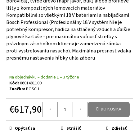
borovica), tvrdé drevo (napr. javor, buk) alebo profilové
lišty z kompozitných lemovacích materiálov
Kompatibilné so všetkými 18 V batériami a nabíjačkami
Bosch Professional (Profesionálny 18 V systém Nie je
potrebný kompresor, hadica na stlačený vzduch a ďalšie
plynové kartuše - pre maximálnu voľnosť streľby s
prázdnym zásobníkom klincov je zamedzená zámka
proti vystreľovaniu nasucho). Maximálna presnosť vďaka
presnému nastaveniu hĺbky uhla záberu
Na objednávku – dodanie 1 – 3 týždne
Kód:
0601481100
Značka:
BOSCH
€617,90
DO KOŠÍKA
Jednotková cena:
Opýtať sa
Strážiť
Zdieľať