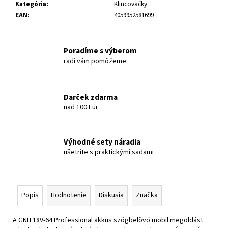
Kategória
:
Klincovačky
EAN
:
4059952581699
Poradíme s výberom
radi vám pomôžeme
Darček zdarma
nad 100 Eur
Výhodné sety náradia
ušetrite s praktickými sadami
Popis
Hodnotenie
Diskusia
Značka
A GNH 18V-64 Professional akkus szögbelövő mobil megoldást