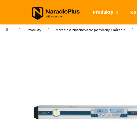
Košík
Prejsť na obsah
Produkty
Ko
Späť
Späť
do
do
Domov
Produkty
Meracie a značkovacie pomôcky / náradie
obchodu
obchodu