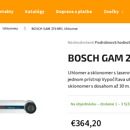
ntakty
Katalógy
Doprava a platba
Značky
Uhlomery
BOSCH GAM 270 MFL Uhlomer
Čo potrebujete nájsť?
Priemerné hodnotenie produktu je 0,
Neohodnotené
Podrobnosti hodnot
HĽADAŤ
BOSCH GAM 2
Uhlomer a sklonomer s laser
jednom prístroji Vypočítava 
sklonomer s dosahom až 30 m.
Na objednávku – dodanie 1 – 3 tý
€364,20