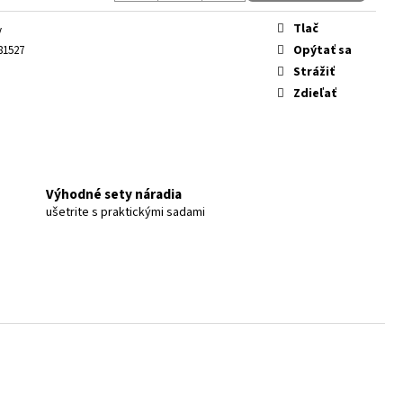
Tlač
y
Opýtať sa
81527
Strážiť
Zdieľať
Výhodné sety náradia
ušetrite s praktickými sadami