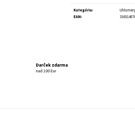
Jednotková cena:
Kategória
:
Uhlomer
EAN
:
31651407
Darček zdarma
nad 100 Eur