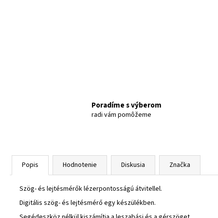
Poradíme s výberom
radi vám pomôžeme
Popis
Hodnotenie
Diskusia
Značka
Szög- és lejtésmérők lézerpontosságú átvitellel.
Digitális szög- és lejtésmérő egy készülékben.
Segédeszköz nélkül kiszámítja a leszabási és a gérszöget.