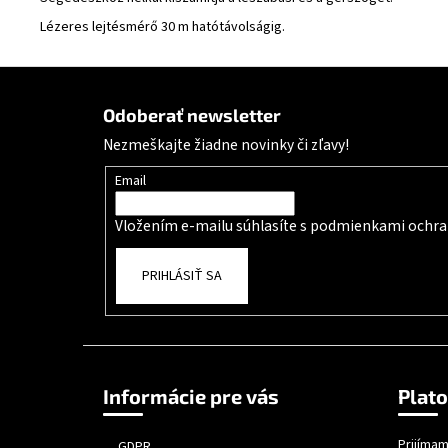
Lézeres lejtésmérő 30 m hatótávolságig.
Zápätie
Odoberať newsletter
Nezmeškajte žiadne novinky či zľavy!
Email
Vložením e-mailu súhlasíte s
podmienkami ochra
PRIHLÁSIŤ SA
Informácie pre vás
Plat
Prijímam
GDPR