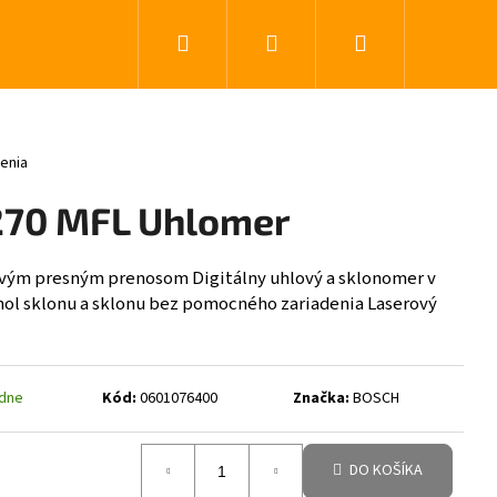
Hľadať
Prihlásenie
Nákupný koší
0 z 5 hviezdičiek.
enia
70 MFL Uhlomer
ovým presným prenosom Digitálny uhlový a sklonomer v
uhol sklonu a sklonu bez pomocného zariadenia Laserový
ždne
Kód:
0601076400
Značka:
BOSCH
DO KOŠÍKA